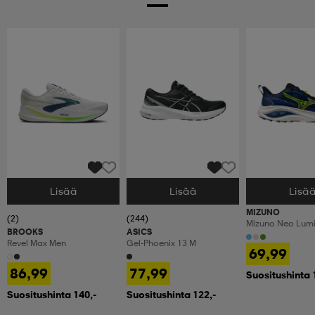
Lisää
Lisää
Lisä
Valitse Koko
Valitse Koko
Valitse Koko
MIZUNO
(2)
(244)
Mizuno Neo Lum
BROOKS
ASICS
Revel Max Men
Gel-Phoenix 13 M
69,99
86,99
77,99
Suositushinta 
Suositushinta 140,-
Suositushinta 122,-