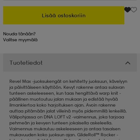
 & otsanauhat
 & otsanauhat
asut
Lisää ostoskoriin
Nouda tänään?
et
Valitse
myymälä
rrastot
s
Tuotetiedot
Revel Max -juoksukengät on kehitetty juoksuun, kävelyyn
s
ja päivittäiseen käyttöön. Kevyt rakenne antaa sulavan
tunteen askeleeseen, kun taas hengittävä warp knit -
päällinen muotoutuu jalan mukaan ja edistää hyvää
ilmankiertoa koko harjoituksen ajan. Avoin rakenne
auttaa pitämään jalat viileinä myös pidemmillä lenkeillä.
Välipohjassa on DNA LOFT v2 -vaimennus, joka tarjoaa
pehmeän ja kevyen tunteen jokaisella askeleella.
Vaimennus mukautuu askeleeseen ja antaa tasaisen
mukavuuden koko juoksun ajan. GlideRoll™ Rocker -