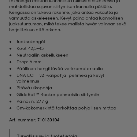
teknologia edistää luonnollista rullausta askeleessa ja
mahdollistaa sujuvan siirtymisen kannalta päkiälle.
Kengässä on tukeva rakenne, joka antaa vakautta ja
varmuutta askeleeseen. Kevyt paino antaa luonnollisen
juoksutuntuman, mikä tekee mallista hyvän valinnan sekä
harjoitteluun että arkeen.
Juoksukengät
Koot 42,5–45
Neutraaliin askellukseen
Drop: 6 mm
Päällinen hengittävää verkkomateriaalia
DNA LOFT v2 -välipohja; pehmeä ja kevyt
vaimennus
Pitävä ulkopohja
GlideRoll™ Rocker pehmeisiin siirtymiin
Paino: n. 277 g
Cm-kokomerkintä tarkoittaa pohjallisen mittaa
Art. nummer: 710130104
Turvallisuus- ja tuotetietoja