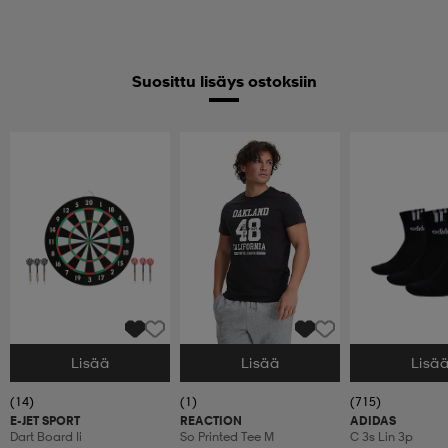
Suosittu lisäys ostoksiin
Lisää
Lisää
Lisä
Valitse Koko
Valitse Koko
Valitse Koko
(14)
(1)
(715)
E-JET SPORT
REACTION
ADIDAS
Dart Board Ii
So Printed Tee M
C 3s Lin 3p