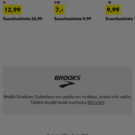
+4
12,99
7,-
9,99
Suositushinta 26,99
Suositushinta 9,99
Suositushinta 
Meillä Stadium Outletissa on useita eri malleja, joista voit valita.
Täältä löydät lisää tuotteita
BROOKS