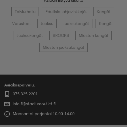
Asiaan liittyvä sisältö
Talviurheilu
Edullisia lahjavinkkejä.
Kengät
Varusteet
Juoksu
Juoksukengät
Kengät
Juoksukengät
BROOKS
Miesten kengät
Miesten juoksukengät
Asiakaspalvelu:
075 325 2201
info.fi@stadiumoutlet.fi
Maanantai-perjantai 10.00-14.00