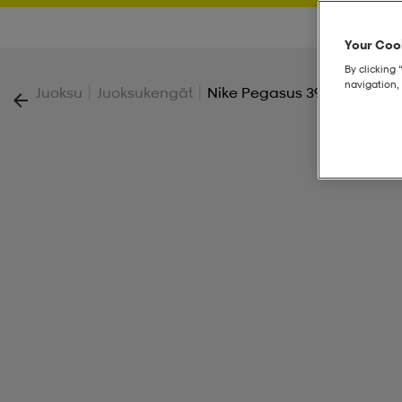
Your Cook
By clicking 
navigation, 
|
|
Juoksu
Juoksukengät
Nike Pegasus 39 Men's Roa