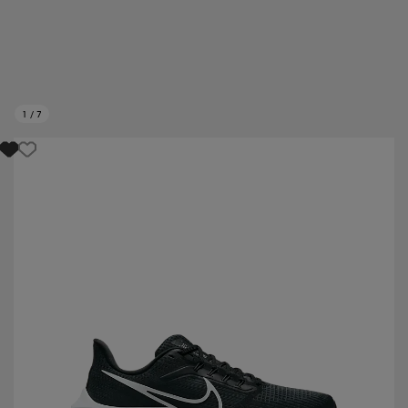
1
/
7