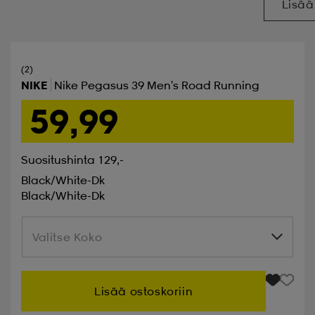
Lisää
(2)
NIKE
Nike Pegasus 39 Men's Road Running
59,99
Suositushinta 129,-
Black/white-Dk
Black/white-Dk
Valitse Koko
Valitse Koko
Lisää ostoskoriin