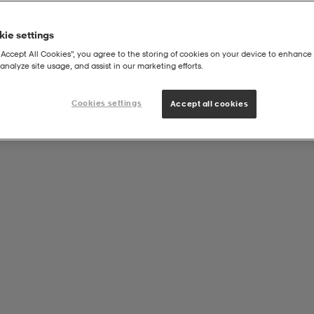
ie settings
“Accept All Cookies”, you agree to the storing of cookies on your device to enhance 
analyze site usage, and assist in our marketing efforts.
d Running
Cookies settings
Accept all cookies