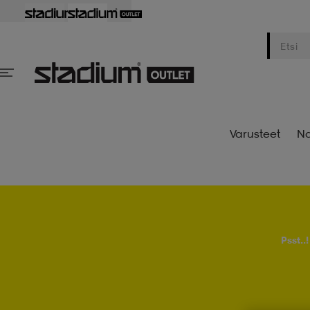
Varusteet
Na
Psst..