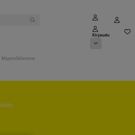
Kirjaudu
Myymälämme
 sisään