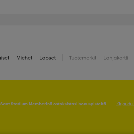
iset
Miehet
Lapset
Tuotemerkit
Lahjakortti
! Saat Stadium Memberinä ostoksistasi bonuspisteitä.
Kirjaudu