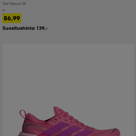
Gel-Yasura W
 & otsanauhat
 & otsanauhat
asut
86,99
Suositushinta 139,-
et
rrastot
s
s