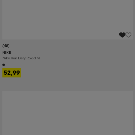
(48)
NIKE
Nike Run Defy Road M
52,99