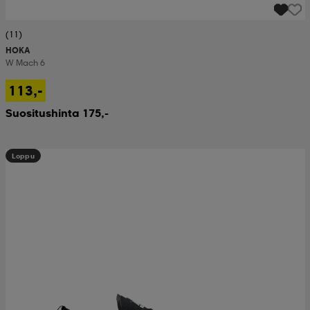
(11)
HOKA
W Mach 6
113,-
Suositushinta 175,-
Loppu