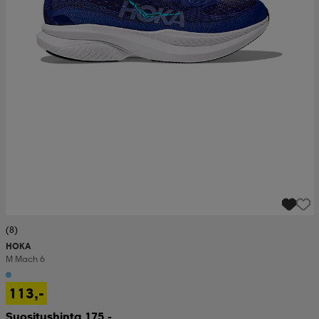
(8)
HOKA
M Mach 6
113,-
Suositushinta 175,-