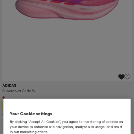
ADIDAS
Supernova Glide W
86,99
Your Cookie settings
Suositushinta 135,-
By clicking “Accept All Cookies”, you agree to the storing of cookies on
your device to enhance site navigation, analyze site usage, and assist
in our marketing efforts.