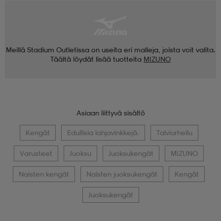
Meillä Stadium Outletissa on useita eri malleja, joista voit valita.
Täältä löydät lisää tuotteita
MIZUNO
Asiaan liittyvä sisältö
Kengät
Edullisia lahjavinkkejä.
Talviurheilu
Varusteet
Juoksu
Juoksukengät
MIZUNO
Naisten kengät
Naisten juoksukengät
Kengät
Juoksukengät