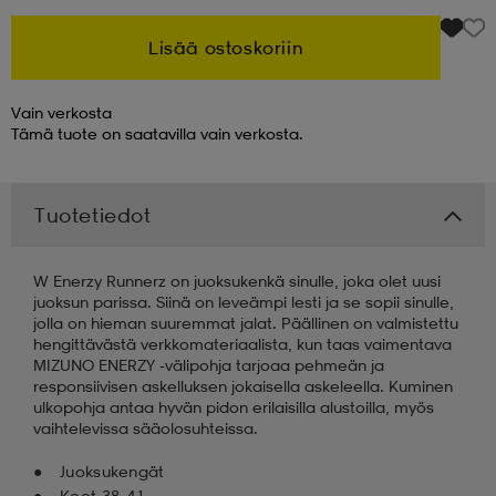
Lisää ostoskoriin
 & otsanauhat
 & otsanauhat
asut
Vain verkosta
et
Tämä tuote on saatavilla vain verkosta.
Tuotetiedot
rrastot
s
W Enerzy Runnerz on juoksukenkä sinulle, joka olet uusi
s
juoksun parissa. Siinä on leveämpi lesti ja se sopii sinulle,
jolla on hieman suuremmat jalat. Päällinen on valmistettu
hengittävästä verkkomateriaalista, kun taas vaimentava
MIZUNO ENERZY -välipohja tarjoaa pehmeän ja
responsiivisen askelluksen jokaisella askeleella. Kuminen
ulkopohja antaa hyvän pidon erilaisilla alustoilla, myös
vaihtelevissa sääolosuhteissa.
Juoksukengät
Koot 38–41