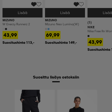
Lisää
Lisää
Lisä
Valitse Koko
Valitse Koko
Valitse Koko
MIZUNO
MIZUNO
(5)
W Enerzy Runnerz 2
Mizuno Neo Lumina(w)
NIKE
Nike Free Rn Wo
43,99
69,99
Workout Shoes
43,99
Suositushinta 113,-
Suositushinta 149,-
Suositushinta 
Suosittu lisäys ostoksiin