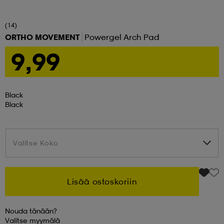
set
asut
tarvikkeet
u- & treenikengät
(14)
ORTHO MOVEMENT
Powergel Arch Pad
9,99
olasit
eet & lapaset
Black
aatteet
Black
aatteet
rit
Valitse Koko
Valitse Koko
eet & lapaset
eet & lapaset
olasit
Lisää ostoskoriin
et
rrastot
set
Nouda tänään?
Valitse
myymälä