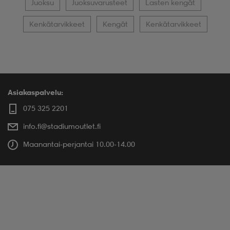
Juoksu
Juoksuvarusteet
Lasten kengät
Kenkätarvikkeet
Kengät
Kenkätarvikkeet
Asiakaspalvelu:
075 325 2201
info.fi@stadiumoutlet.fi
Maanantai-perjantai 10.00-14.00