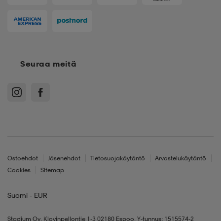
Seuraa meitä
Ostoehdot
Jäsenehdot
Tietosuojakäytäntö
Arvostelukäytäntö
Cookies
Sitemap
Suomi - EUR
Stadium Oy, Klovinpellontie 1-3 02180 Espoo, Y-tunnus: 1515574-2