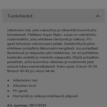
 & otsanauhat
 & otsanauhat
asut
Tuotetiedot
et
Jalkaholvin tuki, joka vakauttaa ja vähentää kuormitusta
tehokkaasti. Päällisen Super Nylex -suoja on valmistettu
materiaalista, joka ehkäisee hiertymiä ja rakkoja. PU-
geeli tehostaa vaimennusta jalalle. Itsekiinnittyvä pinta
rrastot
s
ehkäisee pohjallista liikkumasta kengässä. Jos pohjalliset
likaantuvat ja alapuolen pito heikkenee, ne voi puhdistaa
haalealla vedellä ja miedolla saippualla. Käytä pohjallisia
pareittain, jotta kuormitus vähenee ja molemmat jalat
s
saavat tukea samanaikaisesti. Koko-opas: S=koot 35–39,
M=koot 40–43 ja L=koot 44–46.
Jalkaholvin tuki
Aikuisten koot
PU-geeli
Hiertymiä ja rakkoja ehkäisevä yläpuoli
Art. nummer: 701119101