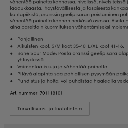
vähentää painetta kannassa, nivelissä, nivelsiteissä
laadukkaasta, ihoystävällisestä ja tasaisesta kankaas
kantapiikistä, oranssin geelipisaran poistaminen pohj
vähentää painetta kannan herkässä osassa. Aseta po
aina pareittain kuormituksen vähentämiseksi molemm
Pohjallinen
Aikuisten koot: S/M koot 35–40. L/XL koot 41–16.
Bone Spur Mode: Posta oranssi geelipisara ala
yhteydessä
Vaimentaa iskuja ja vähentää painetta
Pitävä alapinta saa pohjallisen pysymään pai
Puhdistus ja hoito: voi puhdistaa haalealla ved
Art. nummer: 701118101
Turvallisuus- ja tuotetietoja