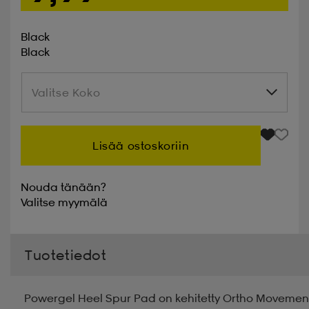
Black
Black
Valitse Koko
Valitse Koko
Lisää ostoskoriin
Nouda tänään?
Valitse
myymälä
Tuotetiedot
Powergel Heel Spur Pad on kehitetty Ortho Movement -