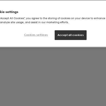
ie settings
“Accept All Cookies”, you agree to the storing of cookies on your device to enhance 
analyze site usage, and assist in our marketing efforts.
Cookies settings
Accept all cookies