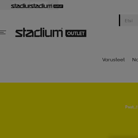
Varusteet
Na
Psst..