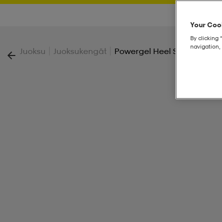
Your Cook
By clicking 
navigation, 
|
|
Juoksu
Juoksukengät
Powergel Heel Spur Pad