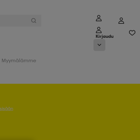
Kirjaudu
Myymälämme
 sisään