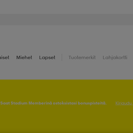
iset
Miehet
Lapset
Tuotemerkit
Lahjakortti
! Saat Stadium Memberinä ostoksistasi bonuspisteitä.
Kirjaudu