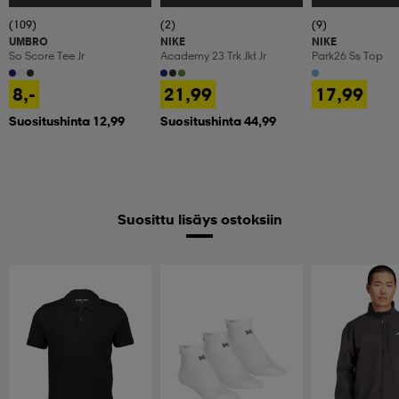
(109)
(2)
(9)
UMBRO
NIKE
NIKE
So Score Tee Jr
Academy 23 Trk Jkt Jr
Park26 Ss Top
8,-
21,99
17,99
Suositushinta 12,99
Suositushinta 44,99
Suosittu lisäys ostoksiin