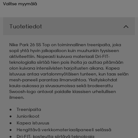
Valitse
myymälä
 & otsanauhat
 & otsanauhat
asut
Tuotetiedot
et
Nike Park 26 SS Top on toiminnallinen treenipaita, joka
sopii yhtä hyvin jalkapalloon kuin muuhunkin fyysiseen
aktiviteettiin. Nopeasti kuivuva materiaali Dri-FIT-
rrastot
s
teknologialla siirtää hien pois iholta ja auttaa pitämään
olon kuivana intensiivisten harjoitusten aikana. Kapea
istuvuus antaa vartalonmyötäisen tunteen, kun taas selän
mesh-paneeli parantaa ilmanvaihtoa. Yksityiskohdat
s
kaula-aukossa ja sivusaumoissa sekä brodeerattu
Swoosh-logo antavat paidalle klassisen urheilullisen
ilmeen.
Treenipaita
Juniorikoot
Kapea istuvuus
Hengittävä verkkomateriaalipaneeli selässä
Dri-FIT; kosteutta siirtävä teknologia