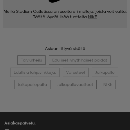
Meillä Stadium Outletissa on useita eri malleja, joista voit valita.
Täältä löydät lisää tuotteita
NIKE
Asiaan liittyvä sisältö
Talviurheilu
Edulliset lyhythihaiset paidat
Edullisia lahjavinkkejä.
Varusteet
Jalkapallo
Jalkapallopaita
Jalkapallovaatteet
NIKE
Asiakaspalvelu: