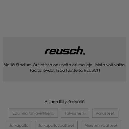
Meillä Stadium Outletissa on useita eri malleja, joista voit valita.
Täältä löydät lisää tuotteita
REUSCH
Asiaan liittyvä sisältö
Edullisia lahjavinkkejä.
Talviurheilu
Varusteet
Jalkapallo
Jalkapallovaatteet
Miesten vaatteet