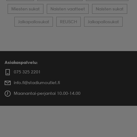
Miesten sukat
Naisten vaatteet
Naisten sukat
Jalkapallosukat
REUSCH
Jalkapallosukat
Asiakaspalvelu:
075 325 2201
info.fi@stadiumoutlet.fi
Maanantai-perjantai 10.00-14.00