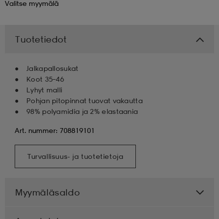
Valitse
myymälä
 & otsanauhat
 & otsanauhat
asut
Tuotetiedot
et
Jalkapallosukat
Koot 35–46
Lyhyt malli
rrastot
s
Pohjan pitopinnat tuovat vakautta
98% polyamidia ja 2% elastaania
Art. nummer: 708819101
s
Turvallisuus- ja tuotetietoja
Myymäläsaldo