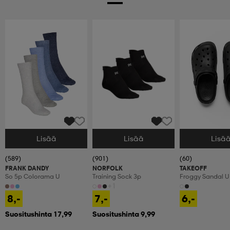
Lisää
Lisää
Lisä
Valitse Koko
Valitse Koko
Valitse Koko
(589)
(901)
(60)
FRANK DANDY
NORFOLK
TAKEOFF
So 5p Colorama U
Training Sock 3p
Froggy Sandal U
+1
8,-
7,-
6,-
Suositushinta 17,99
Suositushinta 9,99