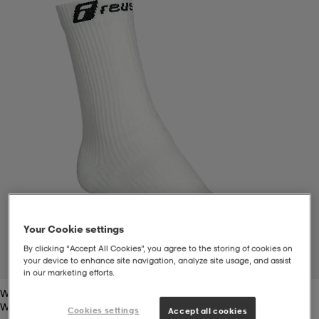
t
uskengät
dat
uskengät
alit
saappaat
t
alit
aatteet
saappaat
it
alit
it
saappaat
elikengät
 & hameet
kengät & saappaat
 & paidat
elikengät
aatteet
kengät & saappaat
Your Cookie settings
t & Uimapuvut
kengät
set
kengät & saappaat
et
kengät
By clicking “Accept All Cookies”, you agree to the storing of cookies on
your device to enhance site navigation, analyze site usage, and assist
1
/
2
in our marketing efforts.
White
aatteet
tarvikkeet
olasit
kengät
rrastot
tarvikkeet
White
Cookies settings
Accept all cookies