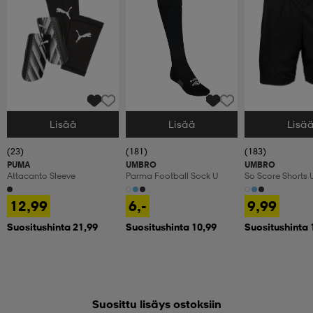
Lisää
Lisää
Lisä
Valitse Koko
Valitse Koko
Valitse Koko
(23)
(181)
(183)
PUMA
UMBRO
UMBRO
Attacanto Sleeve
Parma Football Sock U
So Score Shorts 
12,99
6,-
9,99
Suositushinta 21,99
Suositushinta 10,99
Suositushinta 
Suosittu lisäys ostoksiin