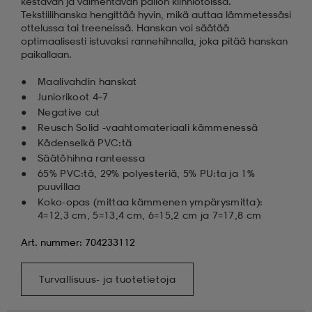
kestävän ja vaimentavan pallon kiinniotoissa.
Tekstiilihanska hengittää hyvin, mikä auttaa lämmetessäsi
ottelussa tai treeneissä. Hanskan voi säätää
optimaalisesti istuvaksi rannehihnalla, joka pitää hanskan
paikallaan.
Maalivahdin hanskat
Juniorikoot 4–7
Negative cut
Reusch Solid -vaahtomateriaali kämmenessä
Kädenselkä PVC:tä
Säätöhihna ranteessa
65% PVC:tä, 29% polyesteriä, 5% PU:ta ja 1%
puuvillaa
Koko-opas (mittaa kämmenen ympärysmitta):
4=12,3 cm, 5=13,4 cm, 6=15,2 cm ja 7=17,8 cm
Art. nummer: 704233112
Turvallisuus- ja tuotetietoja