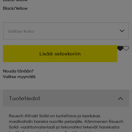
Black/yellow
 & otsanauhat
 & otsanauhat
asut
Valitse Koko
Valitse Koko
et
Lisää ostoskoriin
rrastot
s
Nouda tänään?
Valitse
myymälä
s
Tuotetiedot
Reusch Attrakt Solid on luotettava ja laadukas
maalivahdin hanska nuorille pelaajille. Kämmenen Reusch
Solid -vaahtomateriaali ja tekonahka tekevät hanskasta