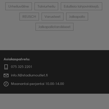
Urheiluväline
Talviurheilu
Edullisia lahjavinkkejä.
REUSCH
Varusteet
Jalkapallo
Jalkapallotarvikkeet
Asiakaspalvelu:
075 325 2201
info.fi@stadiumoutlet.fi
Maanantai-perjantai 10.00-14.00