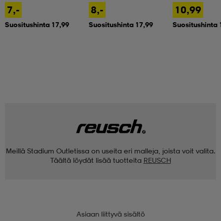
7,-
8,-
10,99
Suositushinta 17,99
Suositushinta 17,99
Suositushinta 
Meillä Stadium Outletissa on useita eri malleja, joista voit valita.
Täältä löydät lisää tuotteita
REUSCH
Asiaan liittyvä sisältö