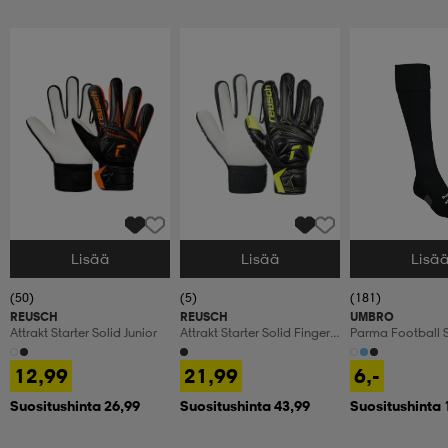
Lisää
Lisää
Lisä
Valitse Koko
Valitse Koko
Valitse Koko
(50)
(5)
(181)
REUSCH
REUSCH
UMBRO
Attrakt Starter Solid Junior
Attrakt Starter Solid Finger
Parma Football 
Support Junior
12,99
21,99
6,-
Suositushinta 26,99
Suositushinta 43,99
Suositushinta 