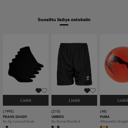
Suosittu lisäys ostoksiin
Lisää
Lisää
Lisä
Valitse Koko
Valitse Koko
Valitse Koko
(1995)
(215)
(48)
FRANK DANDY
UMBRO
PUMA
So 5p Lowcut Sock
So Score Shorts Jr
Attacanto Graphi