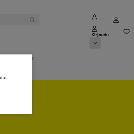
Kirjaudu
Myymälämme
site
 sisään