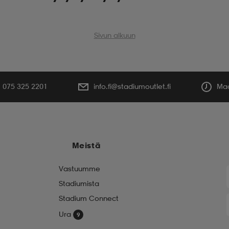
Sivun alkuun
075 325 2201
info.fi@stadiumoutlet.fi
Maa
Meistä
Vastuumme
Stadiumista
Stadium Connect
Ura