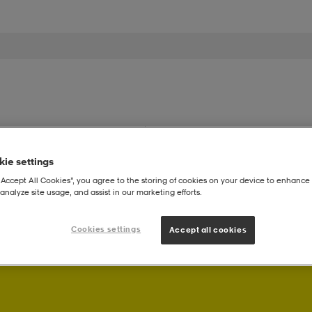
iset
Miehet
Lapset
Tuotemerkit
Lahjakortti
ie settings
“Accept All Cookies”, you agree to the storing of cookies on your device to enhance 
analyze site usage, and assist in our marketing efforts.
Cookies settings
Accept all cookies
! Saat Stadium Memberinä ostoksistasi bonuspisteitä.
Kirjaudu