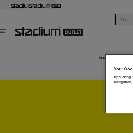
Varusteet
Na
Your Cook
By clicking 
navigation, 
Psst..