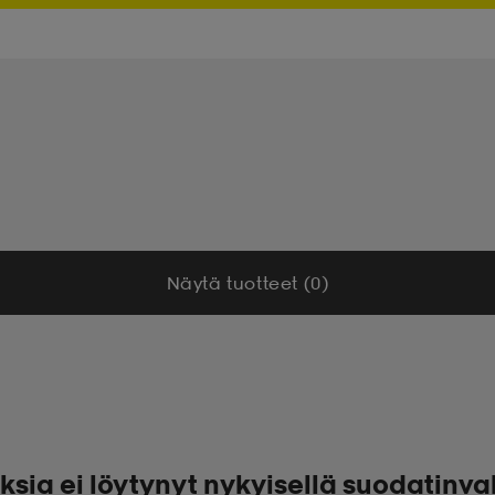
Näytä tuotteet (0)
ksia ei löytynyt nykyisellä suodatinva