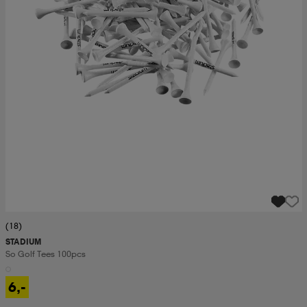
(18)
STADIUM
So Golf Tees 100pcs
6,-