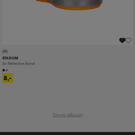
(6)
STADIUM
So Reflective Band
8,-
Sivun alkuun