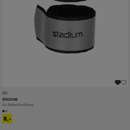
(6)
STADIUM
So Reflective Band
8,-