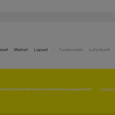
iset
Miehet
Lapset
Tuotemerkit
Lahjakortti
! Saat Stadium Memberinä ostoksistasi bonuspisteitä.
Kirjaudu