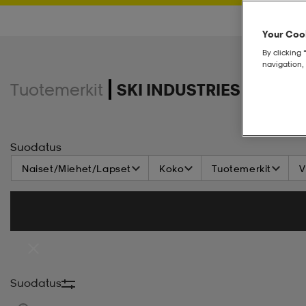
Your Cook
By clicking 
navigation, 
Tuotemerkit
SKI INDUSTRIES
Suodatus
Naiset/Miehet/Lapset
Koko
Tuotemerkit
V
Suodatus