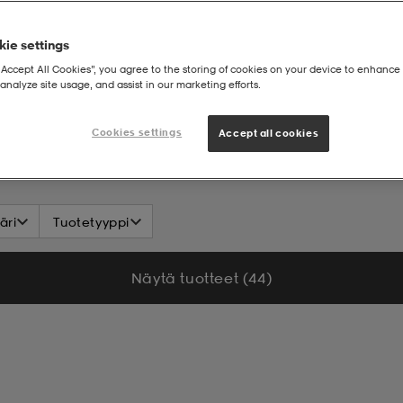
ie settings
“Accept All Cookies”, you agree to the storing of cookies on your device to enhance 
analyze site usage, and assist in our marketing efforts.
Cookies settings
Accept all cookies
äri
Tuotetyyppi
Näytä tuotteet (44)