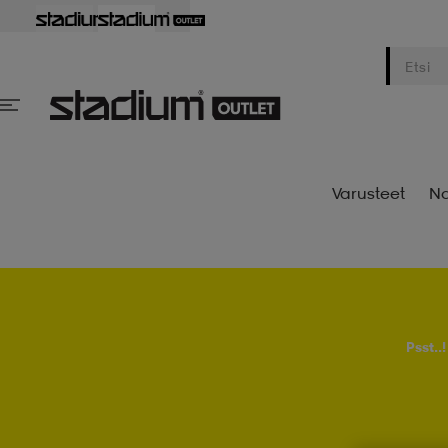
Varusteet
Na
Psst..