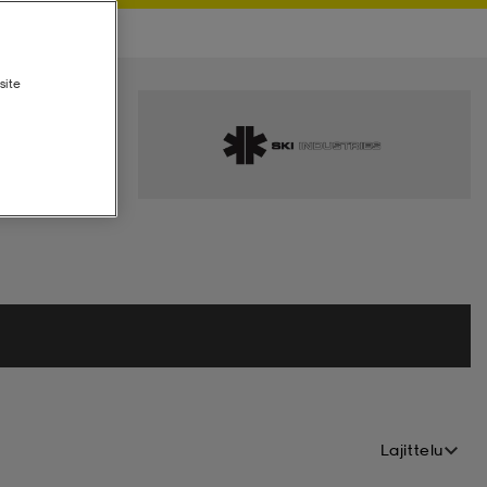
site
Lajittelu