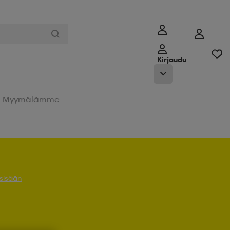
Kirjaudu
Myymälämme
 sisään