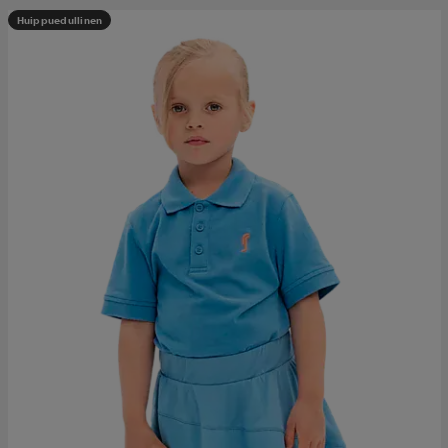
Huippuedullinen