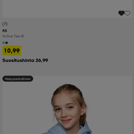
(7)
RS
Active Tee W
10,99
Suositushinta 26,99
Huippuedullinen