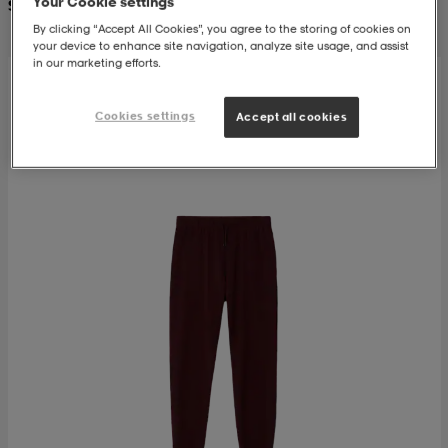
Your Cookie settings
Suositushinta 99,99
By clicking “Accept All Cookies”, you agree to the storing of cookies on
 & otsanauhat
 & otsanauhat
asut
your device to enhance site navigation, analyze site usage, and assist
in our marketing efforts.
Cookies settings
Accept all cookies
et
rrastot
s
s