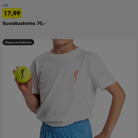
17,99
Suositushinta 70,-
Huippuedullinen