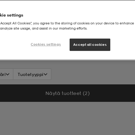
ie settings
“Accept All Cookies”, you agree to the storing of cookies on your device to enhance 
analyze site usage, and assist in our marketing efforts.
Cookies settings
Accept all cookies
äri
Tuotetyyppi
Näytä tuotteet (2)