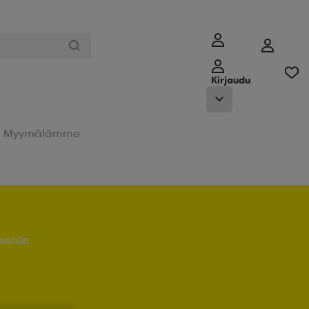
Kirjaudu
Myymälämme
 sisään