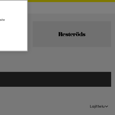
site
Lajittelu