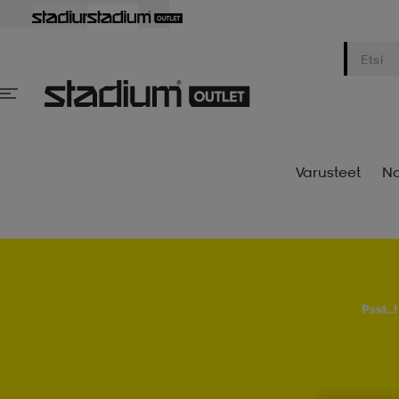
Varusteet
Na
Psst..