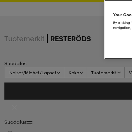
Your Cook
By clicking 
navigation, 
Tuotemerkit
RESTERÖDS
Suodatus
Naiset/Miehet/Lapset
Koko
Tuotemerkit
V
Suodatus