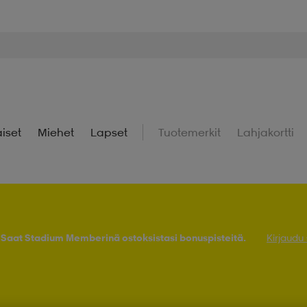
iset
Miehet
Lapset
Tuotemerkit
Lahjakortti
! Saat Stadium Memberinä ostoksistasi bonuspisteitä.
Kirjaudu