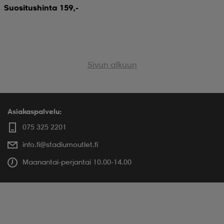
Suositushinta 159,-
Sivun alkuun
Asiakaspalvelu:
075 325 2201
info.fi@stadiumoutlet.fi
Maanantai-perjantai 10.00-14.00