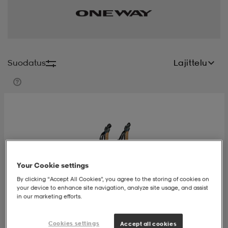
t
uskengät
dat
uskengät
alit
saappaat
t
alit
aatteet
saappaat
Suodatus
Lajittelu
it
alit
it
saappaat
elikengät
 & hameet
kengät & saappaat
 & paidat
elikengät
aatteet
kengät & saappaat
Your Cookie settings
t & Uimapuvut
kengät
set
kengät & saappaat
et
kengät
By clicking “Accept All Cookies”, you agree to the storing of cookies on
your device to enhance site navigation, analyze site usage, and assist
in our marketing efforts.
aatteet
tarvikkeet
olasit
kengät
rrastot
tarvikkeet
Cookies settings
Accept all cookies