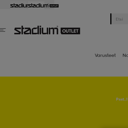
Varusteet
Na
Psst..