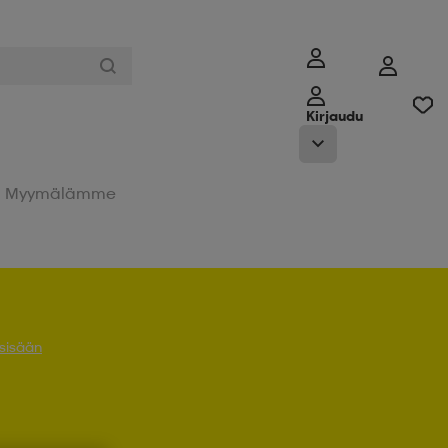
Kirjaudu
Myymälämme
 sisään