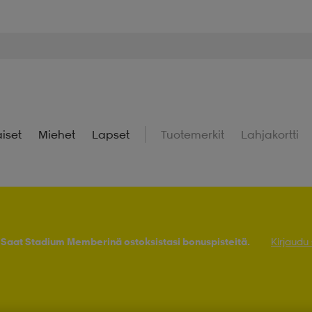
iset
Miehet
Lapset
Tuotemerkit
Lahjakortti
! Saat Stadium Memberinä ostoksistasi bonuspisteitä.
Kirjaudu