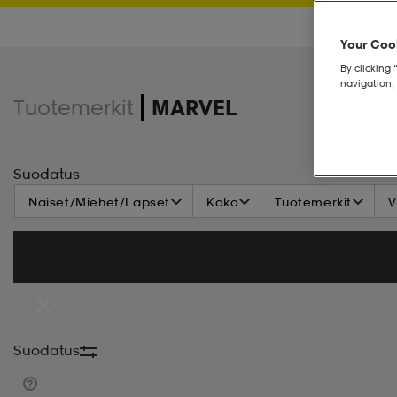
Your Cook
By clicking 
navigation, 
Tuotemerkit
MARVEL
Suodatus
Naiset/Miehet/Lapset
Koko
Tuotemerkit
V
Suodatus