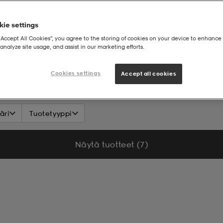
ie settings
“Accept All Cookies”, you agree to the storing of cookies on your device to enhance 
analyze site usage, and assist in our marketing efforts.
Cookies settings
Accept all cookies
äri
Tuotetyyppi
Näytä tuotteet (7)