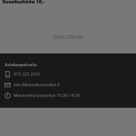
Suositushinta 10,-
 & otsanauhat
 & otsanauhat
asut
Sivun alkuun
et
rrastot
s
Asiakaspalvelu:
075 325 2201
s
info.fi@stadiumoutlet.fi
Maanantai-perjantai 10.00-14.00