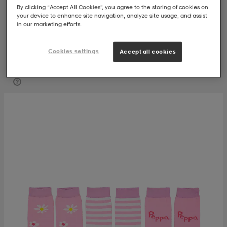
By clicking “Accept All Cookies”, you agree to the storing of cookies on
your device to enhance site navigation, analyze site usage, and assist
t
uskengät
dat
uskengät
alit
in our marketing efforts.
Cookies settings
Accept all cookies
saappaat
t
alit
aatteet
saappaat
Suodatus
Lajittelu
it
alit
it
saappaat
elikengät
 & hameet
kengät & saappaat
 & paidat
elikengät
aatteet
kengät & saappaat
t & Uimapuvut
kengät
set
kengät & saappaat
et
kengät
aatteet
tarvikkeet
olasit
kengät
rrastot
tarvikkeet