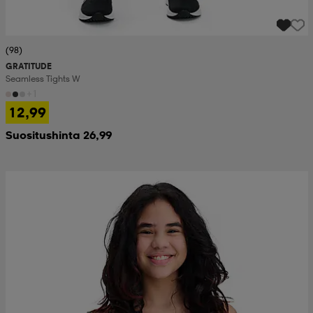
(98)
GRATITUDE
Seamless Tights W
+1
12,99
Suositushinta 26,99