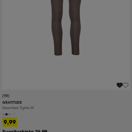
(98)
GRATITUDE
Seamless Tights W
+1
9,99
Suositushinta 26,99