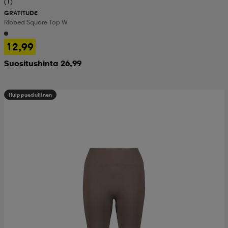
(1)
GRATITUDE
Ribbed Square Top W
12,99
Suositushinta 26,99
Huippuedullinen