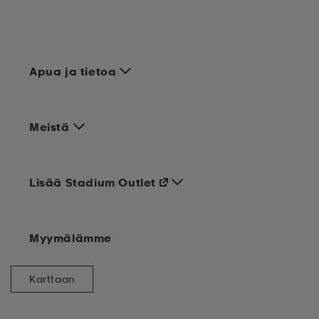
set
asut
tarvikkeet
u- & treenikengät
Apua ja tietoa
olasit
eet & lapaset
Meistä
aatteet
Lisää Stadium Outlet
aatteet
rit
Myymälämme
eet & lapaset
eet & lapaset
olasit
Karttaan
et
rrastot
set