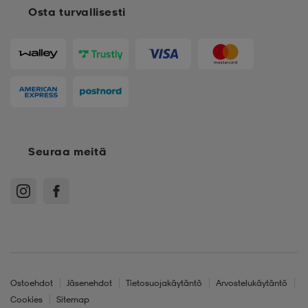
Osta turvallisesti
 & otsanauhat
 & otsanauhat
asut
et
rrastot
s
Seuraa meitä
s
Ostoehdot
Jäsenehdot
Tietosuojakäytäntö
Arvostelukäytäntö
Cookies
Sitemap