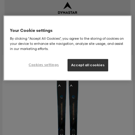
t
uskengät
dat
uskengät
alit
Your Cookie settings
saappaat
t
alit
aatteet
saappaat
Suodatus
Lajittelu
By clicking “Accept All Cookies”, you agree to the storing of cookies on
your device to enhance site navigation, analyze site usage, and assist
in our marketing efforts.
it
alit
it
saappaat
elikengät
Cookies settings
Accept all cookies
 & hameet
kengät & saappaat
 & paidat
elikengät
aatteet
kengät & saappaat
t & Uimapuvut
kengät
set
kengät & saappaat
et
kengät
aatteet
tarvikkeet
olasit
kengät
rrastot
tarvikkeet