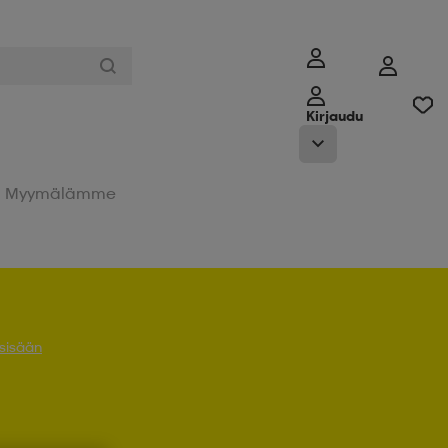
Kirjaudu
Myymälämme
 sisään