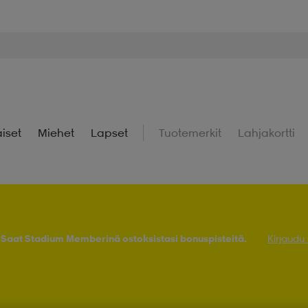
iset
Miehet
Lapset
Tuotemerkit
Lahjakortti
! Saat Stadium Memberinä ostoksistasi bonuspisteitä.
Kirjaudu