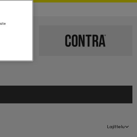
site
Lajittelu