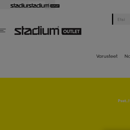
Varusteet
Na
Psst..