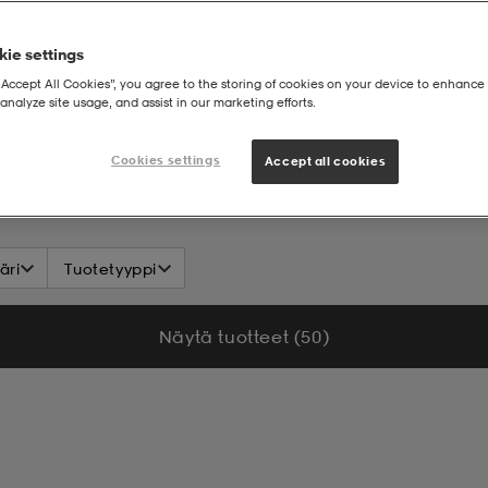
ie settings
“Accept All Cookies”, you agree to the storing of cookies on your device to enhance 
analyze site usage, and assist in our marketing efforts.
Cookies settings
Accept all cookies
äri
Tuotetyyppi
Näytä tuotteet (50)