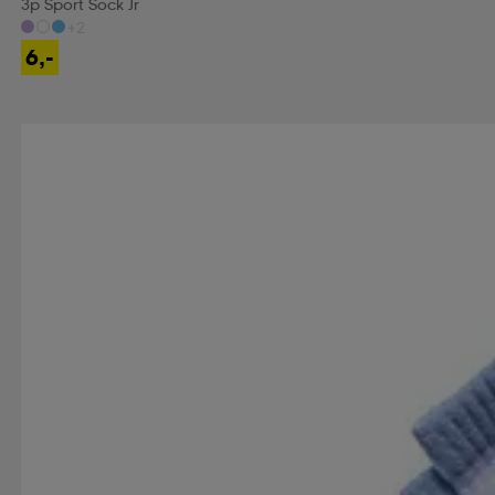
3p Sport Sock Jr
+2
6,-