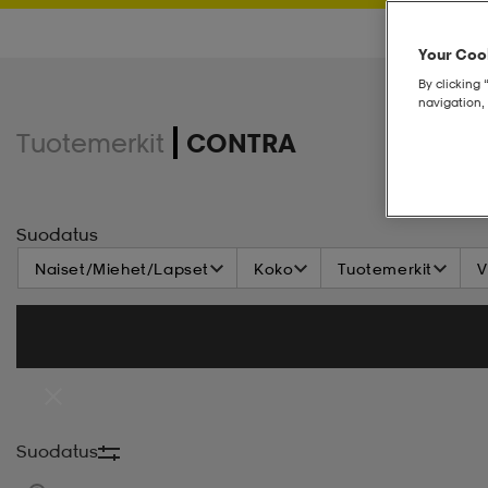
Your Cook
By clicking 
navigation, 
Tuotemerkit
CONTRA
Suodatus
Naiset/Miehet/Lapset
Koko
Tuotemerkit
V
Suodatus