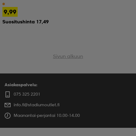
9,99
Suositushinta 17,49
Sivun alkuun
Asiakaspalvelu:
075 325 2201
info.fi@stadiumoutlet.fi
Maanantai-perjantai 10.00-14.00