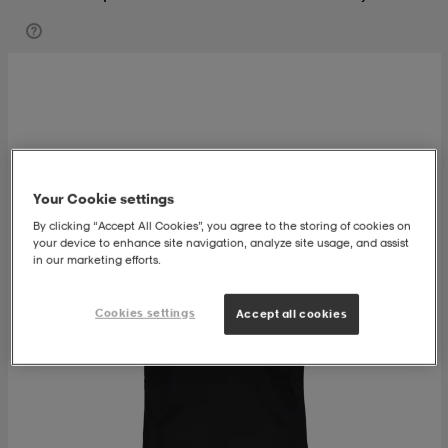
t
uskengät
dat
uskengät
alit
saappaat
t
alit
aatteet
saappaat
it
alit
it
saappaat
elikengät
Your Cookie settings
By clicking “Accept All Cookies”, you agree to the storing of cookies on
your device to enhance site navigation, analyze site usage, and assist
in our marketing efforts.
 & hameet
kengät & saappaat
 & paidat
elikengät
aatteet
kengät & saappaat
Cookies settings
Accept all cookies
t & Uimapuvut
kengät
set
kengät & saappaat
et
kengät
aatteet
tarvikkeet
olasit
kengät
rrastot
tarvikkeet