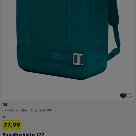
DB
Skateboarding Daypack 20l
77,99
Suositushinta 122,-