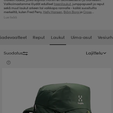
Valikoimastamme löydät edulliset
treenilaukut
, jumppapussit ja reput
sekä muut laukut arkeen tai vaikkapa rannalle – kaikki suosituilta
t
uskengät
dat
uskengät
alit
merkeiltä, kuten Fred Perry,
Helly Hansen
,
Björn Borg
ja
Cross
Sportswear
. Täydennämme eri tuoteryhmien valikoimia jatkuvasti uusilla
Lue lisää
tuotteilla, joten kannattaa pitää sivuamme silmällä, mikäli etsit laukkua
todella huokeaan hintaan.
saappaat
t
alit
aatteet
saappaat
Sadevaatteet
Reput
Laukut
Uima-asut
Vesiurh
it
alit
it
saappaat
elikengät
Suodatus
Lajittelu
 & hameet
kengät & saappaat
 & paidat
elikengät
aatteet
kengät & saappaat
t & Uimapuvut
kengät
set
kengät & saappaat
et
kengät
aatteet
tarvikkeet
olasit
kengät
rrastot
tarvikkeet