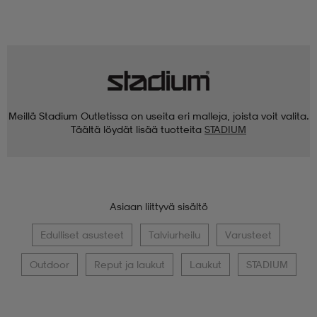
Meillä Stadium Outletissa on useita eri malleja, joista voit valita.
Täältä löydät lisää tuotteita
STADIUM
Asiaan liittyvä sisältö
Edulliset asusteet
Talviurheilu
Varusteet
Outdoor
Reput ja laukut
Laukut
STADIUM