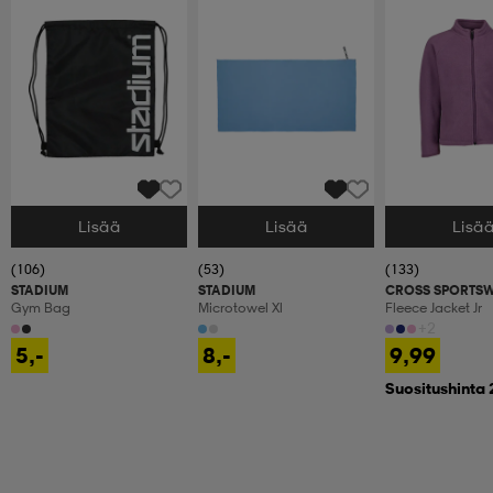
Lisää
Lisää
Lisä
Valitse Koko
Valitse Koko
Valitse Koko
(106)
(53)
(133)
STADIUM
STADIUM
CROSS SPORTS
Gym Bag
Microtowel Xl
Fleece Jacket Jr
+2
5,-
8,-
9,99
Suositushinta 