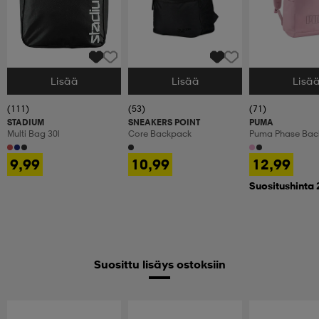
Lisää
Lisää
Lisä
Valitse Koko
Valitse Koko
Valitse Koko
(111)
(53)
(71)
STADIUM
SNEAKERS POINT
PUMA
Multi Bag 30l
Core Backpack
Puma Phase Back
9,99
10,99
12,99
Suositushinta 
Suosittu lisäys ostoksiin