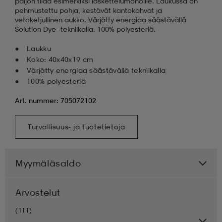
paljon tilaa esimerkiksi laskettelumonoille. Laukussa on
pehmustettu pohja, kestävät kantokahvat ja
vetoketjullinen aukko. Värjätty energiaa säästävällä
Solution Dye -tekniikalla. 100% polyesteriä.
Laukku
Koko: 40x40x19 cm
Värjätty energiaa säästävällä tekniikalla
100% polyesteriä
Art. nummer: 705072102
Turvallisuus- ja tuotetietoja
Myymäläsaldo
Arvostelut
(111)