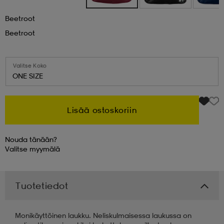
Beetroot
 & otsanauhat
 & otsanauhat
asut
Beetroot
et
Valitse Koko
ONE SIZE
rrastot
s
Lisää ostoskoriin
s
Nouda tänään?
Valitse
myymälä
Tuotetiedot
Monikäyttöinen laukku. Neliskulmaisessa laukussa on