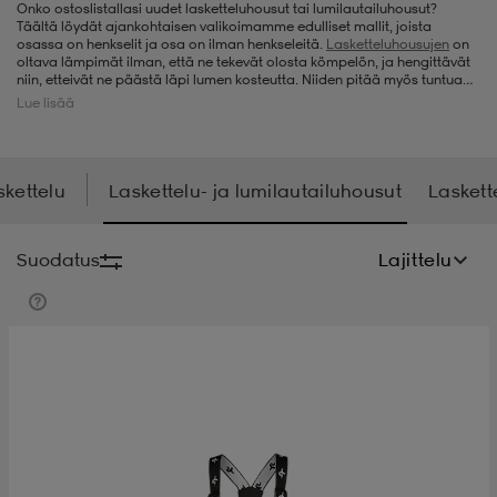
Onko ostoslistallasi uudet lasketteluhousut tai lumilautailuhousut?
Täältä löydät ajankohtaisen valikoimamme edulliset mallit, joista
t
uskengät
dat
uskengät
alit
osassa on henkselit ja osa on ilman henkseleitä.
Lasketteluhousujen
on
oltava lämpimät ilman, että ne tekevät olosta kömpelön, ja hengittävät
niin, etteivät ne päästä läpi lumen kosteutta. Niiden pitää myös tuntua
kokonaisvaltaisesti mukavilta päällä. Lasketteluhousumallit, joita meille
Lue lisää
saapuu, ovat laatutuotteita tuotemerkeiltä, kuten
Cross Sportswear
,
saappaat
t
alit
aatteet
saappaat
Helly Hansen
ja
Scott
. Kun tarjoustuotteita myydään loppuun,
päivitämme valikoimaamme uusilla tuotteilla, joten kannattaa katsoa
valikoimamme aina, kun on aika hankkia uudet lumilautailuhousut tai
lasketteluhousut.
skettelu
Laskettelu- ja lumilautailuhousut
Laskette
it
alit
it
saappaat
elikengät
Suodatus
Lajittelu
 & hameet
kengät & saappaat
 & paidat
elikengät
aatteet
kengät & saappaat
t & Uimapuvut
kengät
set
kengät & saappaat
et
kengät
aatteet
tarvikkeet
olasit
kengät
rrastot
tarvikkeet