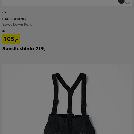
(5)
SAIL RACING
Spray Down Pant
105,-
Suositushinta 219,-
Huippuedullinen