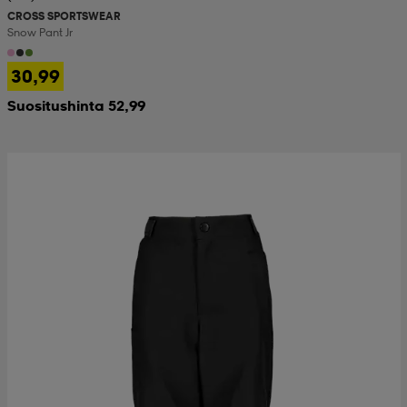
CROSS SPORTSWEAR
Snow Pant Jr
 & otsanauhat
 & otsanauhat
asut
30,99
Suositushinta 52,99
et
rrastot
s
s