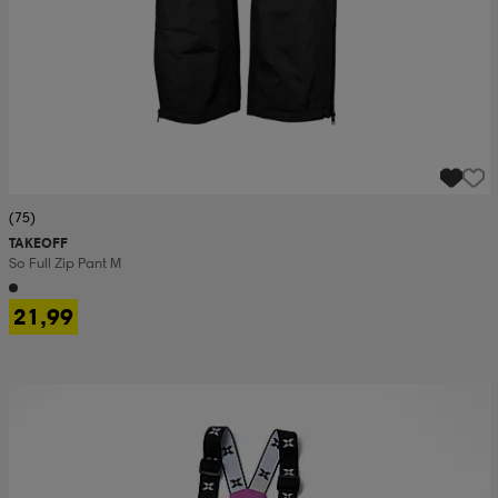
(75)
TAKEOFF
So Full Zip Pant M
21,99