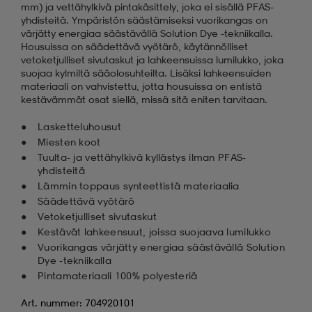
mm) ja vettähylkivä pintakäsittely, joka ei sisällä PFAS-
yhdisteitä. Ympäristön säästämiseksi vuorikangas on
värjätty energiaa säästävällä Solution Dye -tekniikalla.
Housuissa on säädettävä vyötärö, käytännölliset
vetoketjulliset sivutaskut ja lahkeensuissa lumilukko, joka
suojaa kylmiltä sääolosuhteilta. Lisäksi lahkeensuiden
materiaali on vahvistettu, jotta housuissa on entistä
kestävämmät osat siellä, missä sitä eniten tarvitaan.
Lasketteluhousut
Miesten koot
Tuulta- ja vettähylkivä kyllästys ilman PFAS-
yhdisteitä
Lämmin toppaus synteettistä materiaalia
Säädettävä vyötärö
Vetoketjulliset sivutaskut
Kestävät lahkeensuut, joissa suojaava lumilukko
Vuorikangas värjätty energiaa säästävällä Solution
Dye -tekniikalla
Pintamateriaali 100% polyesteriä
Art. nummer: 704920101