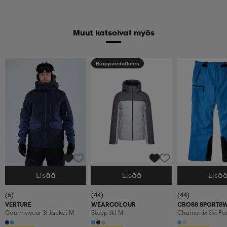
Muut katsoivat myös
Huippuedullinen
Huippuedullinen
Lisää
Lisää
Lisä
Valitse Koko
Valitse Koko
Valitse Koko
(6)
(44)
(44)
VERTURE
WEARCOLOUR
CROSS SPORTS
Courmayeur 3l Jacket M
Steep Jkt M
Chamonix Sk