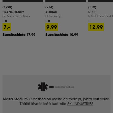
(1990)
(714)
(319)
FRANK DANDY
ADIDAS
NIKE
So 5p Lowcut Sock
C 3s Lin 3p
Nike Cushioned T
Crew Socks
7,-
9,99
12,99
Suositushinta 17,99
Suositushinta 10,99
Meillä Stadium Outletissa on useita eri malleja, joista voit valita.
Täältä löydät lisää tuotteita
SKI INDUSTRIES