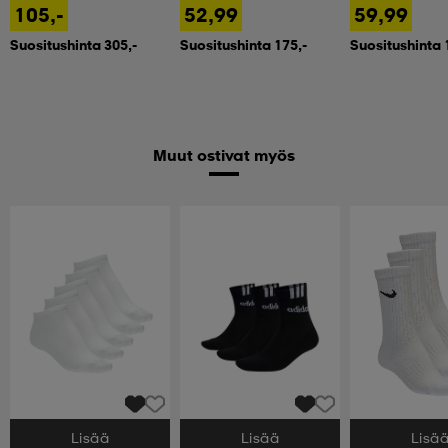
105,-
52,99
59,99
Suositushinta 305,-
Suositushinta 175,-
Suositushinta 
Muut ostivat myös
Lisää
Lisää
Lisä
Valitse Koko
Valitse Koko
Valitse Koko