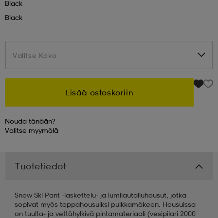
Black
Black
 & otsanauhat
 & otsanauhat
asut
Valitse Koko
Valitse Koko
et
Lisää ostoskoriin
rrastot
s
Nouda tänään?
Valitse
myymälä
s
Tuotetiedot
Snow Ski Pant -laskettelu- ja lumilautailuhousut, jotka
sopivat myös toppahousuiksi pulkkamäkeen. Housuissa
on tuulta- ja vettähylkivä pintamateriaali (vesipilari 2000