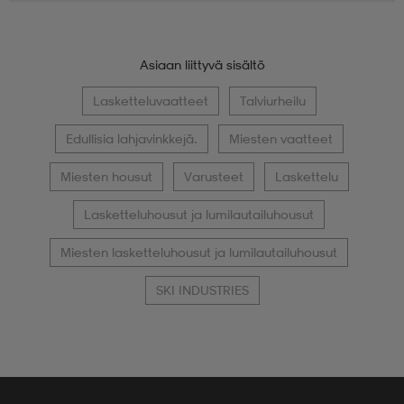
Asiaan liittyvä sisältö
Lasketteluvaatteet
Talviurheilu
Edullisia lahjavinkkejä.
Miesten vaatteet
Miesten housut
Varusteet
Laskettelu
Lasketteluhousut ja lumilautailuhousut
Miesten lasketteluhousut ja lumilautailuhousut
SKI INDUSTRIES