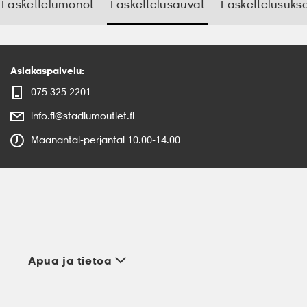
Laskettelumonot
Laskettelusauvat
Laskettelusukse
Asiakaspalvelu:
075 325 2201
info.fi@stadiumoutlet.fi
Maanantai-perjantai 10.00-14.00
Apua ja tietoa