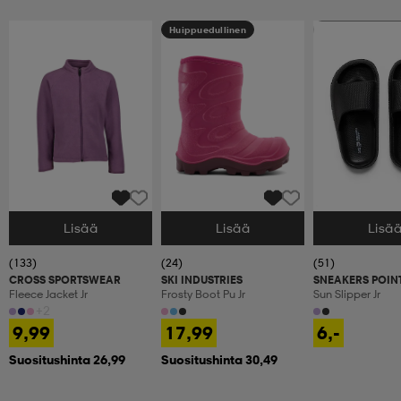
Huippuedullinen
Ota 2, maksa 9,9
Lisää
Lisää
Lisä
Valitse Koko
Valitse Koko
Valitse Koko
(133)
(24)
(51)
CROSS SPORTSWEAR
SKI INDUSTRIES
SNEAKERS POIN
Fleece Jacket Jr
Frosty Boot Pu Jr
Sun Slipper Jr
+2
9,99
17,99
6,-
Suositushinta 26,99
Suositushinta 30,49