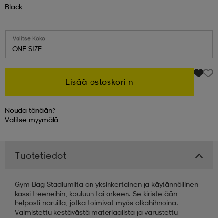
Black
 & otsanauhat
 & otsanauhat
asut
Valitse Koko
ONE SIZE
et
Lisää ostoskoriin
rrastot
s
Nouda tänään?
Valitse
myymälä
s
Tuotetiedot
Gym Bag Stadiumilta on yksinkertainen ja käytännöllinen
kassi treeneihin, kouluun tai arkeen. Se kiristetään
helposti naruilla, jotka toimivat myös olkahihnoina.
Valmistettu kestävästä materiaalista ja varustettu