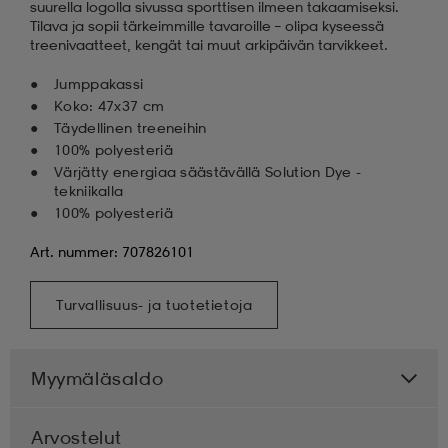
suurella logolla sivussa sporttisen ilmeen takaamiseksi.
Tilava ja sopii tärkeimmille tavaroille – olipa kyseessä
treenivaatteet, kengät tai muut arkipäivän tarvikkeet.
Jumppakassi
Koko: 47x37 cm
Täydellinen treeneihin
100% polyesteriä
Värjätty energiaa säästävällä Solution Dye -
tekniikalla
100% polyesteriä
Art. nummer: 707826101
Turvallisuus- ja tuotetietoja
Myymäläsaldo
Arvostelut