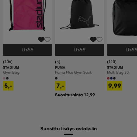
Lisää
Lisää
Lisä
Valitse Koko
Valitse Koko
Valitse Koko
(106)
(4)
(110)
STADIUM
PUMA
STADIUM
Gym Bag
Puma Plus Gym Sack
Multi Bag 30l
5,-
7,-
9,99
Suositushinta 12,99
Suosittu lisäys ostoksiin