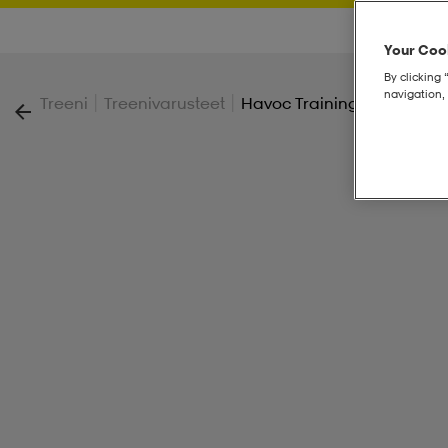
Your Cook
By clicking 
navigation, 
|
|
Treeni
Treenivarusteet
Havoc Training Glove W