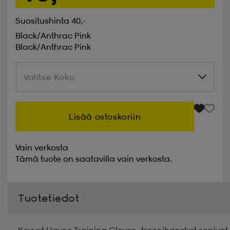
Suositushinta 40,-
Black/anthrac Pink
Black/anthrac Pink
Valitse Koko
Valitse Koko
Lisää ostoskoriin
Vain verkosta
Tämä tuote on saatavilla vain verkosta.
Tuotetiedot
Kevyet Havoc Training Gloves -treenihanskat sopivat