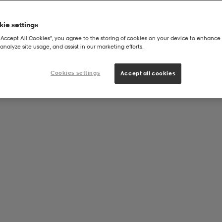
ie settings
“Accept All Cookies”, you agree to the storing of cookies on your device to enhance 
analyze site usage, and assist in our marketing efforts.
Cookies settings
Accept all cookies