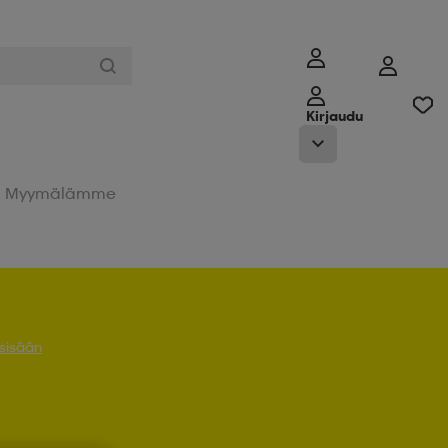
Kirjaudu
Myymälämme
 sisään