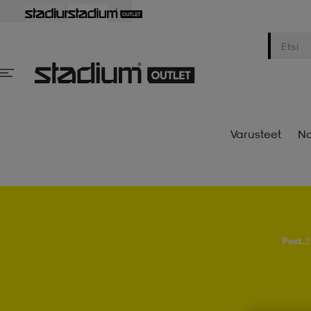
Varusteet
Na
Psst..