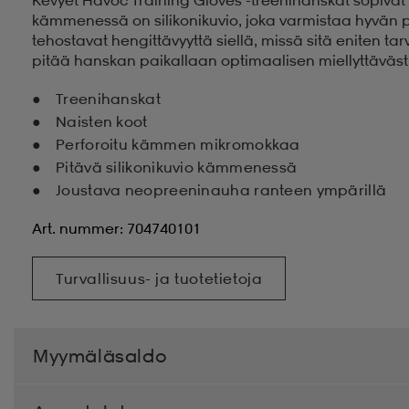
kämmenessä on silikonikuvio, joka varmistaa hyvän p
tehostavat hengittävyyttä siellä, missä sitä eniten 
pitää hanskan paikallaan optimaalisen miellyttävästi
Treenihanskat
Naisten koot
Perforoitu kämmen mikromokkaa
Pitävä silikonikuvio kämmenessä
Joustava neopreeninauha ranteen ympärillä
Art. nummer: 704740101
Turvallisuus- ja tuotetietoja
Myymäläsaldo