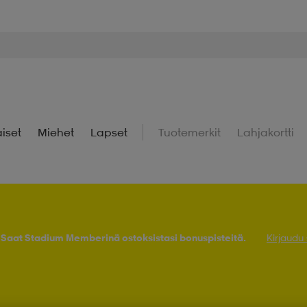
iset
Miehet
Lapset
Tuotemerkit
Lahjakortti
! Saat Stadium Memberinä ostoksistasi bonuspisteitä.
Kirjaudu