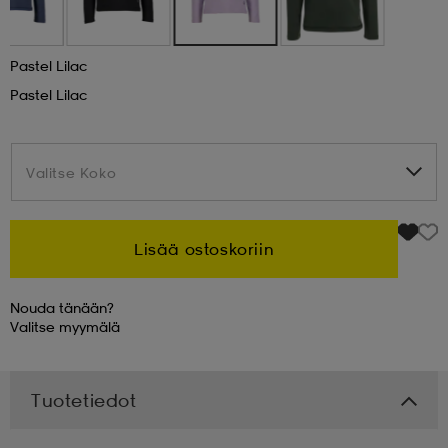
 & otsanauhat
 & otsanauhat
asut
Pastel Lilac
Pastel Lilac
et
Valitse Koko
Valitse Koko
rrastot
s
Lisää ostoskoriin
s
Nouda tänään?
Valitse
myymälä
Tuotetiedot