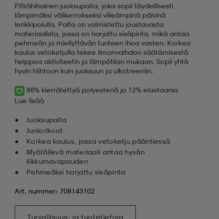
Pitkähihainen juoksupaita, joka sopii täydellisesti
lämpimäksi välikerrokseksi viileämpinä päivinä
lenkkipolulla. Paita on valmistettu joustavasta
materiaalista, jossa on harjattu sisäpinta, mikä antaa
pehmeän ja miellyttävän tunteen ihoa vasten. Korkea
kaulus vetoketjulla tekee ilmanvaihdon säätämisestä
helppoa aktiviteetin ja lämpötilan mukaan. Sopii yhtä
hyvin hiihtoon kuin juoksuun ja ulkotreeniin.
88% kierrätettyä polyesteriä ja 12% elastaania
Lue lisää
Juoksupaita
Juniorikoot
Korkea kaulus, jossa vetoketju pääntiessä
Myötäilevä materiaali antaa hyvän
liikkumavapauden
Pehmeäksi harjattu sisäpinta
Art. nummer: 708143102
Turvallisuus- ja tuotetietoja