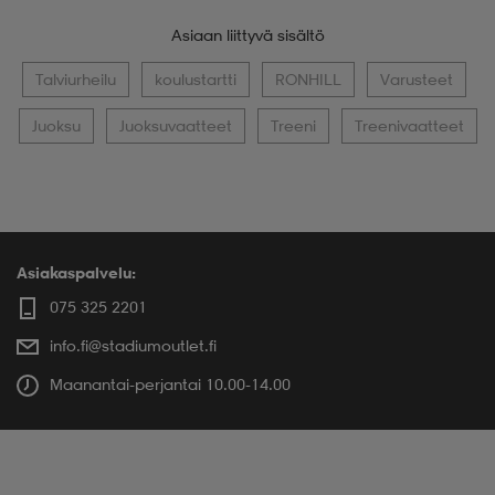
Asiaan liittyvä sisältö
Talviurheilu
koulustartti
RONHILL
Varusteet
Juoksu
Juoksuvaatteet
Treeni
Treenivaatteet
Asiakaspalvelu:
075 325 2201
info.fi@stadiumoutlet.fi
Maanantai-perjantai 10.00-14.00