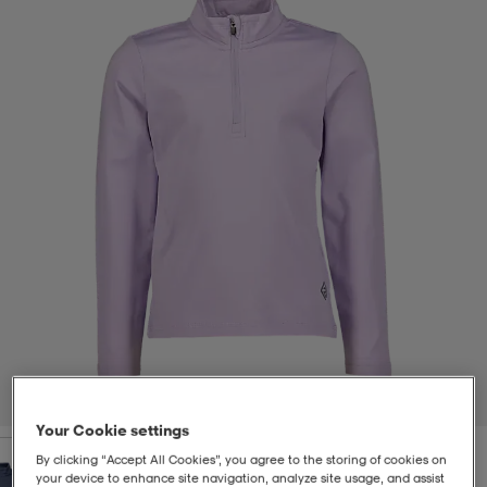
t
uskengät
dat
uskengät
alit
saappaat
t
alit
aatteet
saappaat
it
alit
it
saappaat
elikengät
 & hameet
kengät & saappaat
 & paidat
elikengät
aatteet
kengät & saappaat
t & Uimapuvut
kengät
set
kengät & saappaat
et
kengät
1
/
2
Your Cookie settings
aatteet
tarvikkeet
olasit
kengät
rrastot
tarvikkeet
By clicking “Accept All Cookies”, you agree to the storing of cookies on
your device to enhance site navigation, analyze site usage, and assist