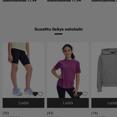
Suositushinta 17,99
Suositushinta 17,99
Suositushinta 
Suosittu lisäys ostoksiin
Lisää
Lisää
Lisä
Valitse Koko
Valitse Koko
Valitse Koko
(32)
(43)
(16)