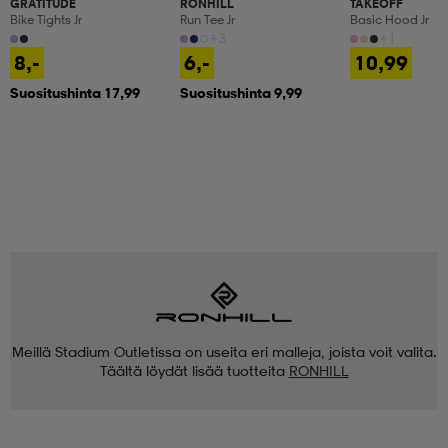
GRATITUDE
RONHILL
TAKEOFF
Bike Tights Jr
Run Tee Jr
Basic Hood Jr
+3
+1
8,-
6,-
10,99
Suositushinta 17,99
Suositushinta 9,99
Meillä Stadium Outletissa on useita eri malleja, joista voit valita.
Täältä löydät lisää tuotteita
RONHILL