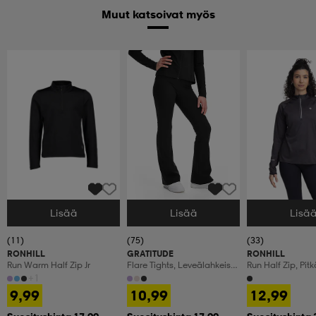
Muut katsoivat myös
Lisää
Lisää
Lisä
Valitse Koko
Valitse Koko
Valitse Koko
(11)
(75)
(33)
RONHILL
GRATITUDE
RONHILL
Run Warm Half Zip Jr
Flare Tights, Leveälahkeiset
Run Half Zip, Pit
Treenitrikoot, Lasten
Treenipaita, Nais
+1
9,99
10,99
12,99