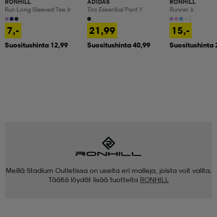
RONHILL
ADIDAS
RONHILL
Run Long Sleeved Tee Jr
Tiro Essential Pant Y
Runner Jr
+2
7,-
21,99
15,-
Suositushinta 12,99
Suositushinta 40,99
Suositushinta 
Meillä Stadium Outletissa on useita eri malleja, joista voit valita.
Täältä löydät lisää tuotteita
RONHILL