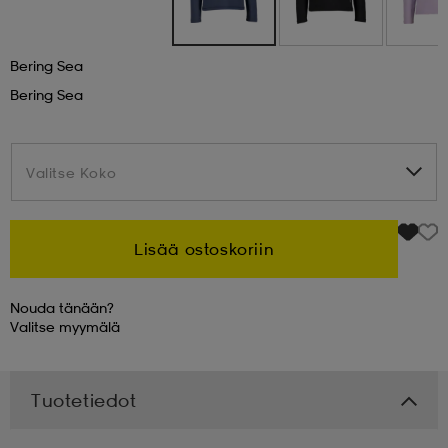
 & otsanauhat
 & otsanauhat
asut
Bering Sea
Bering Sea
et
Valitse Koko
Valitse Koko
rrastot
s
Lisää ostoskoriin
s
Nouda tänään?
Valitse
myymälä
Tuotetiedot