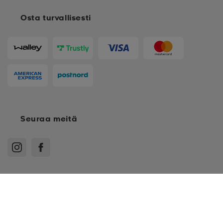
Osta turvallisesti
Seuraa meitä
122-128
Ostoehdot
Jäsenehdot
Tietosuojakäytäntö
Arvostelukäytäntö