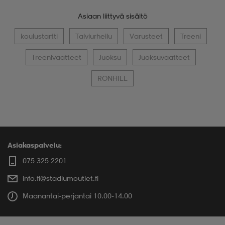
Asiaan liittyvä sisältö
koulustartti
Talviurheilu
Varusteet
Treeni
Treenivaatteet
Juoksu
Juoksuvaatteet
RONHILL
Asiakaspalvelu:
075 325 2201
info.fi@stadiumoutlet.fi
Maanantai-perjantai 10.00-14.00