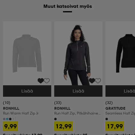
Muut katsoivat myös
Lisää
Lisää
Lisä
Valitse Koko
Valitse Koko
Valitse Koko
(10)
(33)
(32)
RONHILL
RONHILL
GRATITUDE
Run Warm Half Zip Jr
Run Half Zip, Pitkähihainen
Seamless Half Z
Treenipaita, Naisten
+1
9,99
12,99
17,99