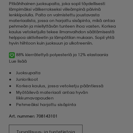
Pitkähihainen juoksupaita, joka sopii täydellisesti
lämpimäksi välikerrokseksi viileämpinä päivinä
lenkkipolulla. Paita on valmistettu joustavasta
materiaalista, jossa on harjattu sisäpinta, mikä antaa
pehmeän ja miellyttävän tunteen ihoa vasten. Korkea
kaulus vetoketjulla tekee ilmanvaihdon säätämisestä
helppoa aktiviteetin ja lämpötilan mukaan. Sopii yhtä
hyvin hiihtoon kuin juoksuun ja ulkotreeniin.
88% kierrätettyä polyesteriä ja 12% elastaania
Lue lisää
Juoksupaita
Juniorikoot
Korkea kaulus, jossa vetoketju pääntiessä
Myötäilevä materiaali antaa hyvän
liikkumavapauden
Pehmeäksi harjattu sisäpinta
Art. nummer: 708143101
Turvallisuus- ja tuotetietoja