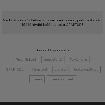
Meillä Stadium Outletissa on useita eri malleja, joista voit valita.
Täältä löydät lisää tuotteita
GRATITUDE
Asiaan liittyvä sisältö
Treenitrikoot
koulustartti
Talviurheilu
GRATITUDE
Varusteet
Juoksu
Juoksuvaatteet
Treeni
Treenivaatteet