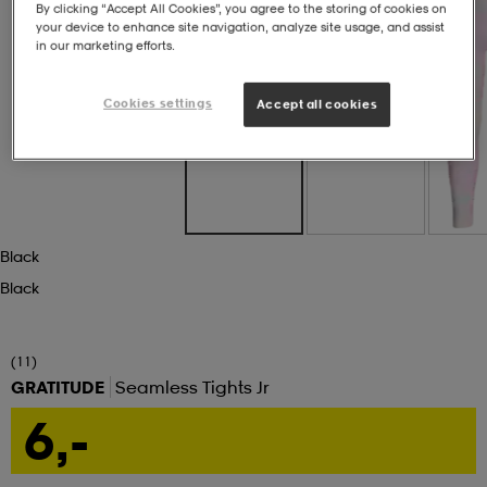
By clicking “Accept All Cookies”, you agree to the storing of cookies on
your device to enhance site navigation, analyze site usage, and assist
set
asut
tarvikkeet
u- & treenikengät
in our marketing efforts.
Cookies settings
Accept all cookies
olasit
eet & lapaset
aatteet
Black
Black
aatteet
rit
(11)
eet & lapaset
eet & lapaset
olasit
GRATITUDE
Seamless Tights Jr
6,-
et
rrastot
set