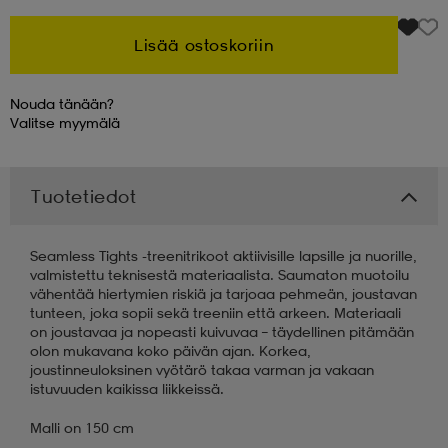
Lisää ostoskoriin
Nouda tänään?
Valitse
myymälä
Tuotetiedot
Seamless Tights -treenitrikoot aktiivisille lapsille ja nuorille,
valmistettu teknisestä materiaalista. Saumaton muotoilu
vähentää hiertymien riskiä ja tarjoaa pehmeän, joustavan
tunteen, joka sopii sekä treeniin että arkeen. Materiaali
on joustavaa ja nopeasti kuivuvaa – täydellinen pitämään
olon mukavana koko päivän ajan. Korkea,
joustinneuloksinen vyötärö takaa varman ja vakaan
istuvuuden kaikissa liikkeissä.
Malli on 150 cm