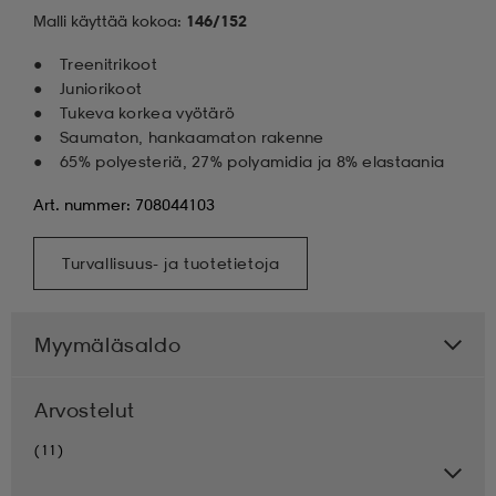
Malli käyttää kokoa:
146/152
Treenitrikoot
Juniorikoot
Tukeva korkea vyötärö
Saumaton, hankaamaton rakenne
65% polyesteriä, 27% polyamidia ja 8% elastaania
Art. nummer: 708044103
Turvallisuus- ja tuotetietoja
Myymäläsaldo
Arvostelut
(11)