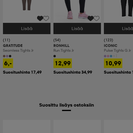
Lisää
Lisää
Lisä
Valitse Koko
Valitse Koko
Valitse Koko
(11)
(54)
(123)
GRATITUDE
RONHILL
ICONIC
Seamless Tights Jr
Run Tights Jr
Pulse Tights G Jr
+1
6,-
12,99
10,99
Suositushinta 17,49
Suositushinta 34,99
Suositushinta 
Suosittu lisäys ostoksiin