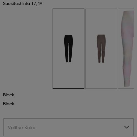
Suositushinta 17,49
 & otsanauhat
 & otsanauhat
asut
et
rrastot
s
s
Black
Black
Valitse Koko
Valitse Koko