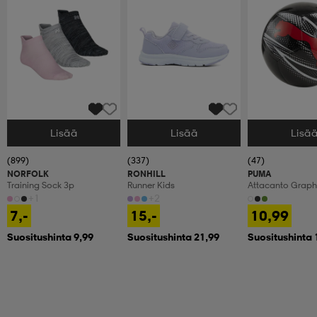
Lisää
Lisää
Lisä
Valitse Koko
Valitse Koko
Valitse Koko
(899)
(337)
(47)
NORFOLK
RONHILL
PUMA
Training Sock 3p
Runner Kids
Attacanto Graph
+1
+2
7,-
15,-
10,99
Suositushinta 9,99
Suositushinta 21,99
Suositushinta 