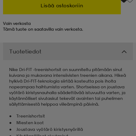
Lisää ostoskoriin
 & otsanauhat
 & otsanauhat
asut
Vain verkosta
Tämä tuote on saatavilla vain verkosta.
et
Tuotetiedot
rrastot
s
Nike Dri-FIT -treenishortsit on suunniteltu pitämään sinut
kuivana ja mukavana intensiivisten treenien aikana. Hikeä
hylkivä Dri-FIT-teknologia siirtää kosteutta pois iholta
s
nopeampaa haihtumista varten. Shortseissa on joustava
vyötärö kiristysnauhalla säädettävää istuvuutta varten, ja
käytännölliset sivutaskut tekevät avainten tai puhelimen
säilyttämisestä helppoa viileämpinä päivinä.
Treenishortsit
Miesten koot
Joustava vyötärö kiristysnyörillä
Käytännölliset sivutaskut