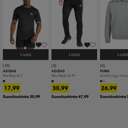
Lisää
Lisää
Lisä
Valitse Koko
Valitse Koko
Valitse Koko
(10)
(3)
(4)
ADIDAS
ADIDAS
PUMA
We Bas 3s T
We Allset 3s Pt
Small Logo Hoo
17,99
30,99
26,99
Suositushinta 30,99
Suositushinta 47,99
Suositushinta 