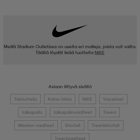
Meillä Stadium Outletissa on useita eri malleja, joista voit valita.
Täältä löydät lisää tuotteita
NIKE
Asiaan liittyvä sisältö
Talviurheilu
Katso hinta
NIKE
Varusteet
Jalkapallo
Jalkapallovaatteet
Treeni
Miesten vaatteet
Shortsit
Treenishortsit
Treenivaatteet