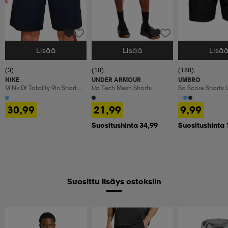
Lisää
Lisää
Lisä
Valitse Koko
Valitse Koko
Valitse Koko
(3)
(10)
(180)
NIKE
UNDER ARMOUR
UMBRO
M Nk Df Totality 9in Short
Ua Tech Mesh Shorts
So Score Shorts 
(consume
30,99
21,99
9,99
Suositushinta 34,99
Suositushinta 
Suosittu lisäys ostoksiin