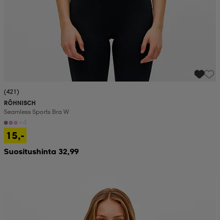
(421)
RÖHNISCH
Seamless Sports Bra W
+4
15,-
Suositushinta 32,99