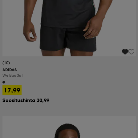
(10)
ADIDAS
We Bas 3s T
17,99
Suositushinta 30,99