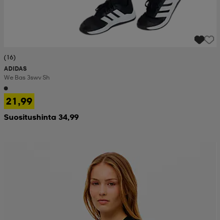
(16)
ADIDAS
We Bas 3swv Sh
21,99
Suositushinta 34,99