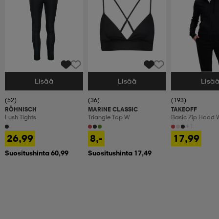
Lisää
Lisää
Lisä
Valitse Koko
Valitse Koko
Valitse Koko
(52)
(36)
(193)
RÖHNISCH
MARINE CLASSIC
TAKEOFF
Lush Tights
Triangle Top W
Basic Zip Hood 
+1
26,99
8,-
17,99
Suositushinta 60,99
Suositushinta 17,49