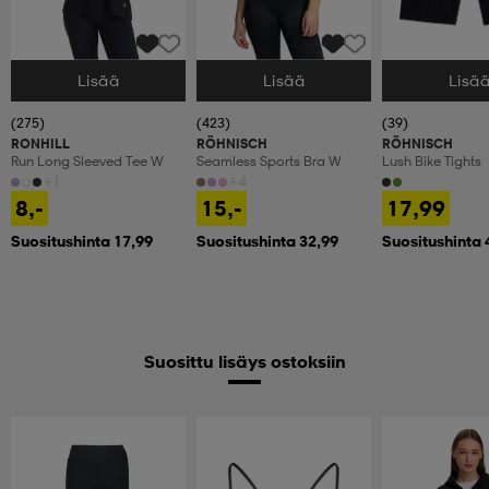
Lisää
Lisää
Lisä
Valitse Koko
Valitse Koko
Valitse Koko
(275)
(423)
(39)
RONHILL
RÖHNISCH
RÖHNISCH
Run Long Sleeved Tee W
Seamless Sports Bra W
Lush Bike Tights
+1
+4
8,-
15,-
17,99
Suositushinta 17,99
Suositushinta 32,99
Suositushinta 
Suosittu lisäys ostoksiin