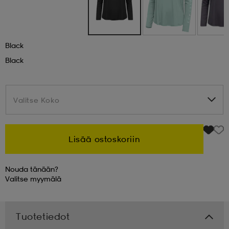
 & otsanauhat
 & otsanauhat
asut
Black
Black
et
rrastot
s
Valitse Koko
Valitse Koko
s
Lisää ostoskoriin
Nouda tänään?
Valitse
myymälä
Tuotetiedot