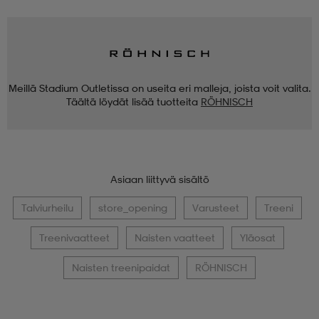
Meillä Stadium Outletissa on useita eri malleja, joista voit valita.
Täältä löydät lisää tuotteita
RÖHNISCH
Asiaan liittyvä sisältö
Talviurheilu
store_opening
Varusteet
Treeni
Treenivaatteet
Naisten vaatteet
Yläosat
Naisten treenipaidat
RÖHNISCH