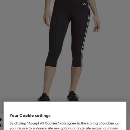
t
uskengät
dat
uskengät
alit
saappaat
t
alit
aatteet
saappaat
it
alit
it
saappaat
elikengät
 & hameet
kengät & saappaat
 & paidat
elikengät
aatteet
kengät & saappaat
t & Uimapuvut
kengät
set
kengät & saappaat
et
kengät
1
/
4
Your Cookie settings
Black
aatteet
tarvikkeet
olasit
kengät
rrastot
tarvikkeet
By clicking “Accept All Cookies”, you agree to the storing of cookies on
Black
your device to enhance site navigation, analyze site usage, and assist