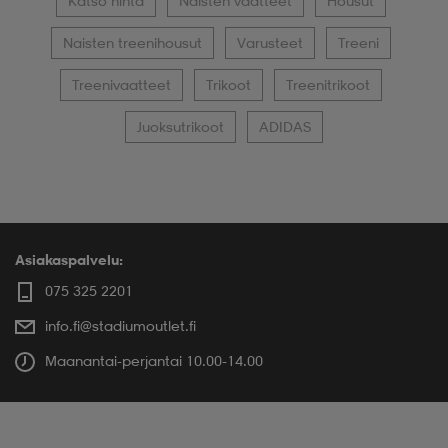
Katso hinta
Naisten vaatteet
Housut
Naisten treenihousut
Varusteet
Treeni
Treenivaatteet
Trikoot
Treenitrikoot
Juoksutrikoot
ADIDAS
Asiakaspalvelu:
075 325 2201
info.fi@stadiumoutlet.fi
Maanantai-perjantai 10.00-14.00