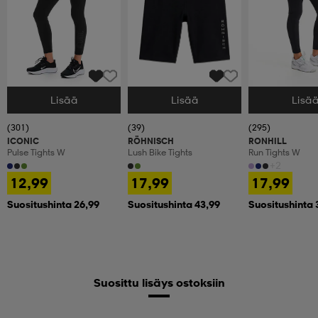
Lisää
Lisää
Lisä
Valitse Koko
Valitse Koko
Valitse Koko
(301)
(39)
(295)
ICONIC
RÖHNISCH
RONHILL
Pulse Tights W
Lush Bike Tights
Run Tights W
+2
12,99
17,99
17,99
Suositushinta 26,99
Suositushinta 43,99
Suositushinta 
Suosittu lisäys ostoksiin