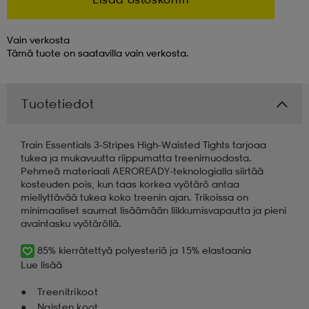
 & otsanauhat
 & otsanauhat
asut
Vain verkosta
Tämä tuote on saatavilla vain verkosta.
et
Tuotetiedot
rrastot
s
Train Essentials 3-Stripes High-Waisted Tights tarjoaa
tukea ja mukavuutta riippumatta treenimuodosta.
Pehmeä materiaali AEROREADY-teknologialla siirtää
kosteuden pois, kun taas korkea vyötärö antaa
s
miellyttävää tukea koko treenin ajan. Trikoissa on
minimaaliset saumat lisäämään liikkumisvapautta ja pieni
avaintasku vyötäröllä.
85% kierrätettyä polyesteriä ja 15% elastaania
Lue lisää
Treenitrikoot
Naisten koot