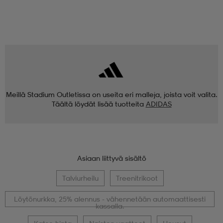
Meillä Stadium Outletissa on useita eri malleja, joista voit valita.
Täältä löydät lisää tuotteita
ADIDAS
Asiaan liittyvä sisältö
Talviurheilu
Treenitrikoot
Löytönurkka, 25% alennus - vähennetään automaattisesti
kassalla.