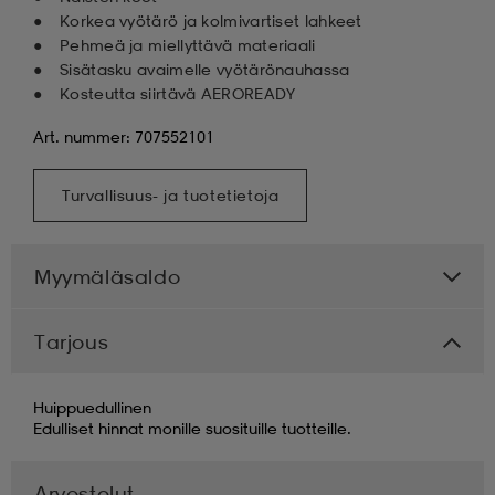
Korkea vyötärö ja kolmivartiset lahkeet
Pehmeä ja miellyttävä materiaali
Sisätasku avaimelle vyötärönauhassa
Kosteutta siirtävä AEROREADY
Art. nummer: 707552101
Turvallisuus- ja tuotetietoja
Myymäläsaldo
Tarjous
Huippuedullinen
Edulliset hinnat monille suosituille tuotteille.
Arvostelut