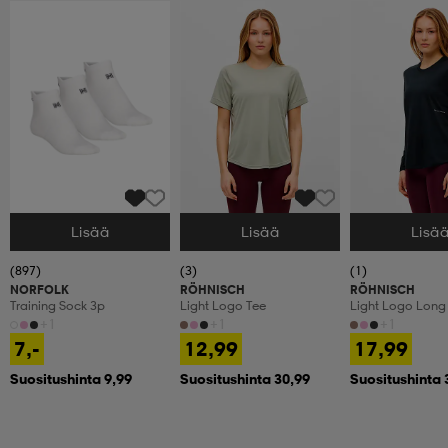
Lisää
Lisää
Lisä
Valitse Koko
Valitse Koko
Valitse Koko
(897)
(3)
(1)
NORFOLK
RÖHNISCH
RÖHNISCH
Training Sock 3p
Light Logo Tee
Light Logo Long
+1
+1
+1
7,-
12,99
17,99
Suositushinta 9,99
Suositushinta 30,99
Suositushinta 