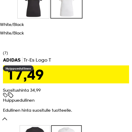
set
asut
tarvikkeet
u- & treenikengät
White/black
White/black
olasit
eet & lapaset
(7)
aatteet
ADIDAS
Tr-Es Logo T
17,49
Huippuedullinen
aatteet
rit
Suositushinta 34,99
Huippuedullinen
eet & lapaset
eet & lapaset
olasit
Edullinen hinta suositulle tuotteelle.
et
rrastot
set