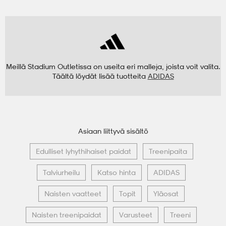
Meillä Stadium Outletissa on useita eri malleja, joista voit valita.
Täältä löydät lisää tuotteita
ADIDAS
Asiaan liittyvä sisältö
Edulliset lyhythihaiset paidat
Treenipaita
Talviurheilu
Katso hinta
ADIDAS
Naisten vaatteet
Topit
Yläosat
Naisten treenipaidat
Varusteet
Treeni