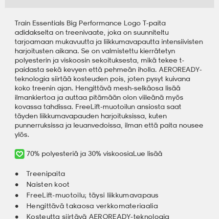
Train Essentials Big Performance Logo T-paita
adidakselta on treenivaate, joka on suunniteltu
tarjoamaan mukavuutta ja liikkumavapautta intensiivisten
harjoitusten aikana. Se on valmistettu kierrätetyn
polyesterin ja viskoosin sekoituksesta, mikä tekee t-
paidasta sekä kevyen että pehmeän iholla. AEROREADY-
teknologia siirtää kosteuden pois, joten pysyt kuivana
koko treenin ajan. Hengittävä mesh-selkäosa lisää
ilmankiertoa ja auttaa pitämään olon viileänä myös
kovassa tahdissa. FreeLift-muotoilun ansiosta saat
täyden liikkumavapauden harjoituksissa, kuten
punnerruksissa ja leuanvedoissa, ilman että paita nousee
ylös.
70% polyesteriä ja 30% viskoosia
Lue lisää
Treenipaita
Naisten koot
FreeLift-muotoilu; täysi liikkumavapaus
Hengittävä takaosa verkkomateriaalia
Kosteutta siirtävä AEROREADY-teknologia