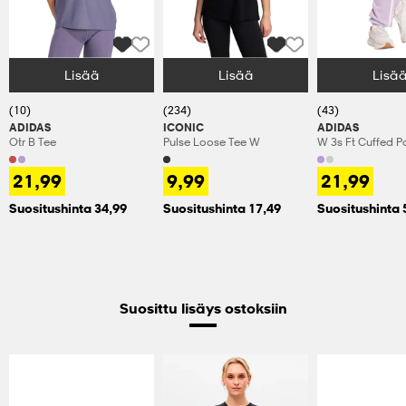
Lisää
Lisää
Lisä
Valitse Koko
Valitse Koko
Valitse Koko
(10)
(234)
(43)
ADIDAS
ICONIC
ADIDAS
Otr B Tee
Pulse Loose Tee W
W 3s Ft Cuffed P
21,99
9,99
21,99
Suositushinta 34,99
Suositushinta 17,49
Suositushinta 
Suosittu lisäys ostoksiin