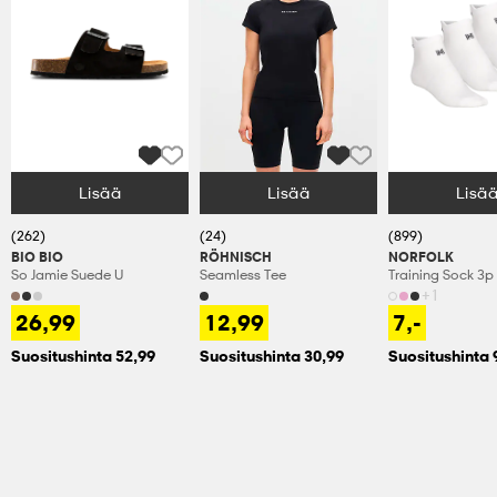
Lisää
Lisää
Lisä
Valitse Koko
Valitse Koko
Valitse Koko
(262)
(24)
(899)
BIO BIO
RÖHNISCH
NORFOLK
So Jamie Suede U
Seamless Tee
Training Sock 3p
+1
26,99
12,99
7,-
Suositushinta 52,99
Suositushinta 30,99
Suositushinta 