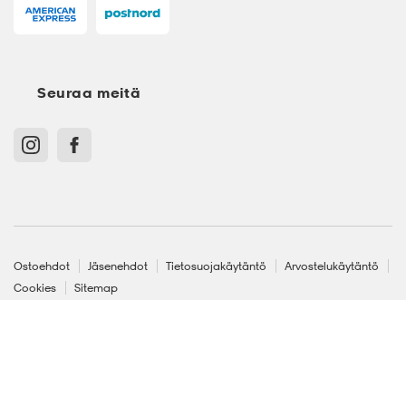
Seuraa meitä
Ostoehdot
Jäsenehdot
Tietosuojakäytäntö
Arvostelukäytäntö
Cookies
Sitemap
Suomi - EUR
2XS
Stadium Oy, Klovinpellontie 1-3 02180 Espoo, Y-tunnus: 1515574-2
XS