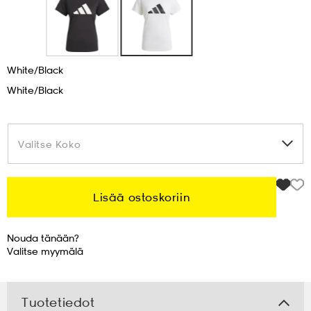
 & otsanauhat
 & otsanauhat
asut
White/black
et
White/black
rrastot
s
Valitse Koko
Valitse Koko
s
Lisää ostoskoriin
Nouda tänään?
Valitse
myymälä
Tuotetiedot