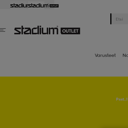
Varusteet
Na
Psst..