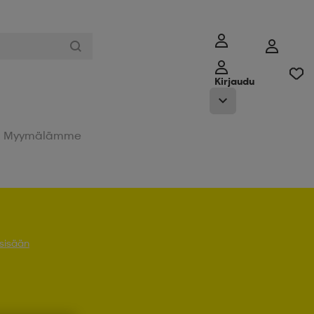
Kirjaudu
Myymälämme
 sisään