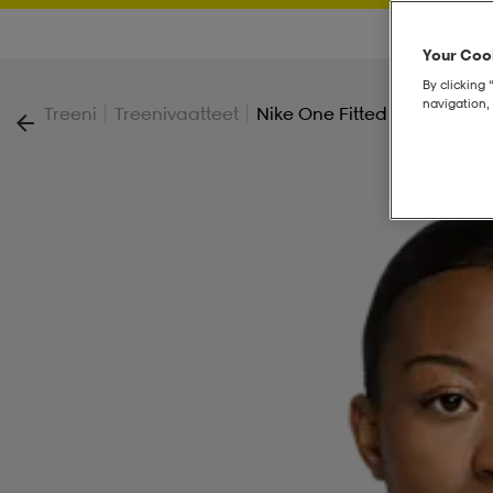
Your Cook
By clicking 
navigation, 
|
|
Treeni
Treenivaatteet
Nike One Fitted Women's Dri