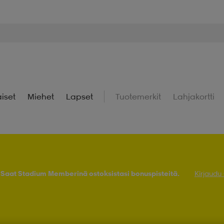
iset
Miehet
Lapset
Tuotemerkit
Lahjakortti
! Saat Stadium Memberinä ostoksistasi bonuspisteitä.
Kirjaudu