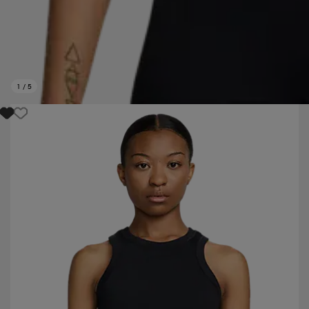
1
/
5