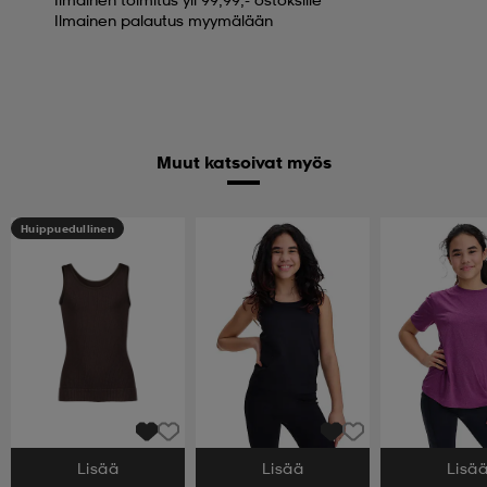
Ilmainen palautus myymälään
Muut katsoivat myös
Huippuedullinen
Lisää
Lisää
Lisä
Valitse Koko
Valitse Koko
Valitse Koko