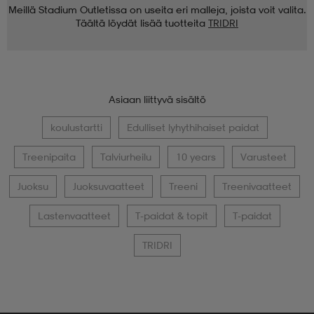
Meillä Stadium Outletissa on useita eri malleja, joista voit valita.
Täältä löydät lisää tuotteita
TRIDRI
Asiaan liittyvä sisältö
koulustartti
Edulliset lyhythihaiset paidat
Treenipaita
Talviurheilu
10 years
Varusteet
Juoksu
Juoksuvaatteet
Treeni
Treenivaatteet
Lastenvaatteet
T-paidat & topit
T-paidat
TRIDRI