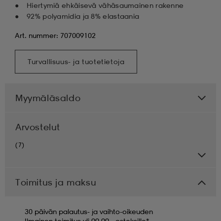
Hiertymiä ehkäisevä vähäsaumainen rakenne
92% polyamidia ja 8% elastaania
Art. nummer: 707009102
Turvallisuus- ja tuotetietoja
Myymäläsaldo
Arvostelut
(7)
Toimitus ja maksu
30 päivän palautus- ja vaihto-oikeuden
Ilmainen toimitus yli 99,99,- ostoksille*