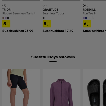
(7)
(9)
(43)
TRIDRI
GRATITUDE
RONHILL
Ribbed Seamless Tank Jr
Seamless Top Jr
Run Tee Jr
+3
5,-
8,-
6,-
Suositushinta 26,99
Suositushinta 17,49
Suositushinta 
Suosittu lisäys ostoksiin
Ota 2, maksa 9,9