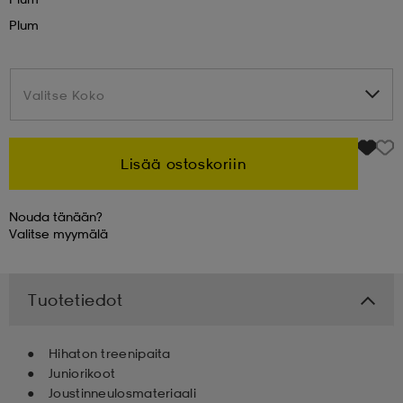
Plum
 & otsanauhat
 & otsanauhat
asut
Valitse Koko
Valitse Koko
et
Lisää ostoskoriin
rrastot
s
Nouda tänään?
Valitse
myymälä
s
Tuotetiedot
Hihaton treenipaita
Juniorikoot
Joustinneulosmateriaali