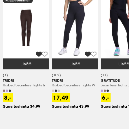
Huippuedullinen
Lisää
Lisää
Lisä
Valitse Koko
Valitse Koko
Valitse Koko
(7)
(102)
(11)
TRIDRI
TRIDRI
GRATITUDE
Ribbed Seamless Tights Jr
Ribbed Seamless Tights W
Seamless Tights J
8,-
17,49
6,-
Suositushinta 34,99
Suositushinta 43,99
Suositushinta 