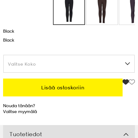
 & otsanauhat
 & otsanauhat
asut
Black
et
Black
rrastot
s
Valitse Koko
Valitse Koko
s
Lisää ostoskoriin
Nouda tänään?
Valitse
myymälä
Tuotetiedot