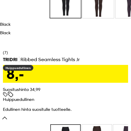
set
asut
tarvikkeet
u- & treenikengät
Black
Black
olasit
eet & lapaset
(7)
aatteet
TRIDRI
Ribbed Seamless Tights Jr
8,-
Huippuedullinen
aatteet
rit
Suositushinta 34,99
Huippuedullinen
eet & lapaset
eet & lapaset
olasit
Edullinen hinta suositulle tuotteelle.
et
rrastot
set