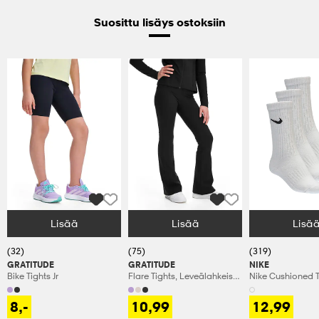
Suosittu lisäys ostoksiin
Lisää
Lisää
Lisä
Valitse Koko
Valitse Koko
Valitse Koko
(32)
(75)
(319)
GRATITUDE
GRATITUDE
NIKE
Bike Tights Jr
Flare Tights, Leveälahkeiset
Nike Cushioned T
Treenitrikoot, Lasten
Crew Socks
8,-
10,99
12,99