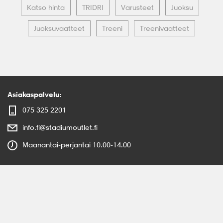
Katso hinta
TRIDRI
Varusteet
Juoksu
Juoksuvaatteet
Treeni
Treenivaatteet
Asiakaspalvelu:
075 325 2201
info.fi@stadiumoutlet.fi
Maanantai-perjantai 10.00-14.00