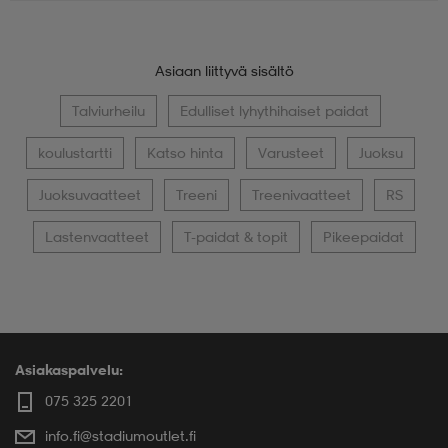
Asiaan liittyvä sisältö
Talviurheilu
Edulliset lyhythihaiset paidat
koulustartti
Katso hinta
Varusteet
Juoksu
Juoksuvaatteet
Treeni
Treenivaatteet
RS
Lastenvaatteet
T-paidat & topit
Pikeepaidat
Asiakaspalvelu:
075 325 2201
info.fi@stadiumoutlet.fi