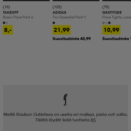
(10)
(125)
(75)
TAKEOFF
ADIDAS
GRATITUDE
Basic Flare Pant Jr
Tiro Essential Pant Y
Flare Tights, Lev
Treenitrikoot, La
8,-
21,99
10,99
Suositushinta 40,99
Suositushinta 
Meillä Stadium Outletissa on useita eri malleja, joista voit valita.
Täältä löydät lisää tuotteita
RS