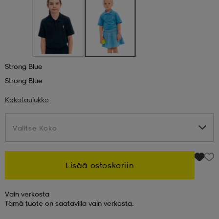
 & otsanauhat
 & otsanauhat
asut
et
Strong Blue
Strong Blue
rrastot
s
Kokotaulukko
Valitse Koko
Valitse Koko
s
Lisää ostoskoriin
Vain verkosta
Tämä tuote on saatavilla vain verkosta.