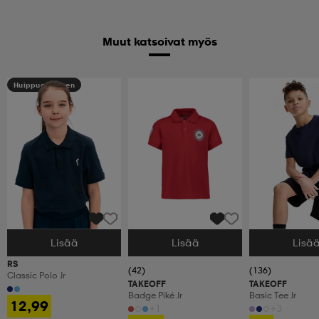
Muut katsoivat myös
Huippuedullinen
Lisää
Lisää
Lisä
Valitse Koko
Valitse Koko
Valitse Koko
RS
(42)
(136)
Classic Polo Jr
TAKEOFF
TAKEOFF
Badge Piké Jr
Basic Tee Jr
12,99
+1
+3