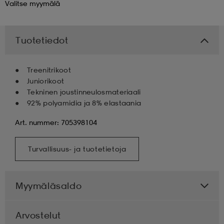
Valitse
myymälä
 & otsanauhat
 & otsanauhat
asut
Tuotetiedot
et
Treenitrikoot
Juniorikoot
Tekninen joustinneulosmateriaali
rrastot
s
92% polyamidia ja 8% elastaania
Art. nummer: 705398104
s
Turvallisuus- ja tuotetietoja
Myymäläsaldo
Arvostelut