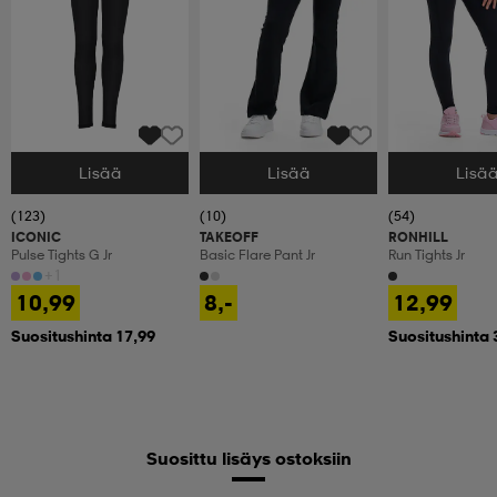
Lisää
Lisää
Lisä
Valitse Koko
Valitse Koko
Valitse Koko
(123)
(10)
(54)
ICONIC
TAKEOFF
RONHILL
Pulse Tights G Jr
Basic Flare Pant Jr
Run Tights Jr
+1
10,99
8,-
12,99
Suositushinta 17,99
Suositushinta 
Suosittu lisäys ostoksiin