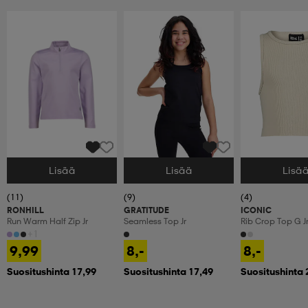
Lisää
Lisää
Lisä
Valitse Koko
Valitse Koko
Valitse Koko
(11)
(9)
(4)
RONHILL
GRATITUDE
ICONIC
Run Warm Half Zip Jr
Seamless Top Jr
Rib Crop Top G J
+1
9,99
8,-
8,-
Suositushinta 17,99
Suositushinta 17,49
Suositushinta 