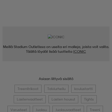
Meillä Stadium Outletissa on useita eri malleja, joista voit valita.
Täältä löydät lisää tuotteita
ICONIC
Asiaan liittyvä sisältö
Treenitrikoot
Talviurheilu
koulustartti
Lastenvaatteet
Lasten housut
Tights
Varusteet
Juoksu
Juoksuvaatteet
Treeni