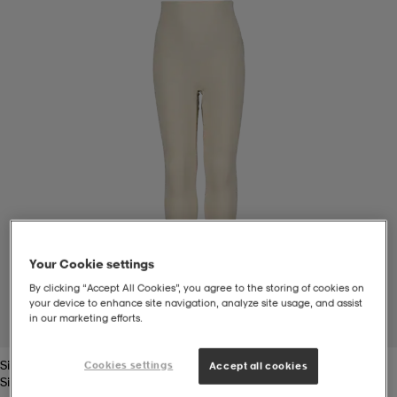
t
uskengät
dat
uskengät
alit
saappaat
t
alit
aatteet
saappaat
it
alit
it
saappaat
elikengät
 & hameet
kengät & saappaat
 & paidat
elikengät
aatteet
kengät & saappaat
Your Cookie settings
By clicking “Accept All Cookies”, you agree to the storing of cookies on
t & Uimapuvut
kengät
set
kengät & saappaat
et
kengät
your device to enhance site navigation, analyze site usage, and assist
in our marketing efforts.
1
/
2
Silver Grey
Cookies settings
Accept all cookies
aatteet
tarvikkeet
olasit
kengät
rrastot
tarvikkeet
Silver Grey