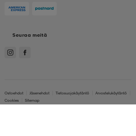
Seuraa meitä
Ostoehdot
Jäsenehdot
Tietosuojakäytäntö
Arvostelukäytäntö
Cookies
Sitemap
Suomi - EUR
122-128
Stadium Oy, Klovinpellontie 1-3 02180 Espoo, Y-tunnus: 1515574-2