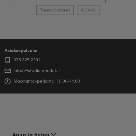
Treenivaatteet
ICONIC
Asiakaspalvelu:
075 325 2201
info.fi@stadiumoutlet.fi
Maanantai-perjantai 10.00-14.00
Apua ja tietoa