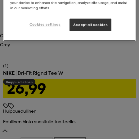
your device to enhance site navigation, analyze site usage, and assist
in our marketing efforts.
set
asut
tarvikkeet
u- & treenikengät
Cookies settings
Accept all cookies
Grey
olasit
eet & lapaset
Grey
aatteet
(1)
NIKE
Dri-Fit Rlgnd Tee W
26,99
Huippuedullinen
aatteet
rit
eet & lapaset
eet & lapaset
olasit
Huippuedullinen
Edullinen hinta suositulle tuotteelle.
et
rrastot
set