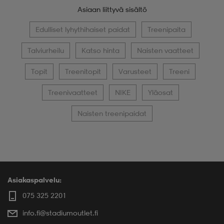
Asiaan liittyvä sisältö
Edulliset lyhythihaiset paidat
Treenipaita
Talviurheilu
Katso hinta
Naisten vaatteet
Topit
Treenitopit
Varusteet
Treeni
Treenivaatteet
NIKE
Yläosat
Naisten treenipaidat
Asiakaspalvelu:
075 325 2201
info.fi@stadiumoutlet.fi