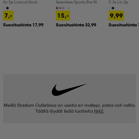
So 5p Lowcut Sock
Seamless Sports Bra W
C 3s Lin 3p
+4
7,-
15,-
9,99
Suositushinta 17,99
Suositushinta 32,99
Suositushinta 
Meillä Stadium Outletissa on useita eri malleja, joista voit valita.
Täältä löydät lisää tuotteita
NIKE