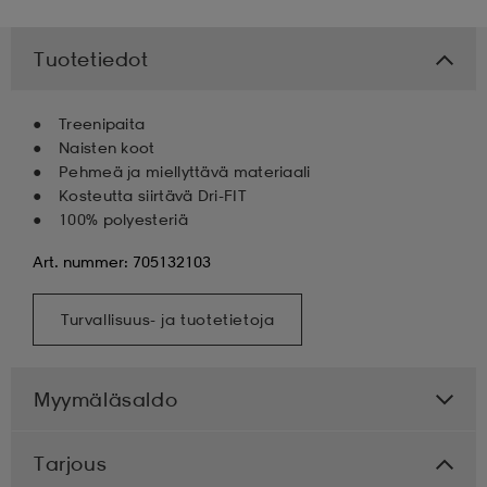
Tuotetiedot
Treenipaita
Naisten koot
Pehmeä ja miellyttävä materiaali
Kosteutta siirtävä Dri-FIT
100% polyesteriä
Art. nummer: 705132103
Turvallisuus- ja tuotetietoja
Myymäläsaldo
Tarjous