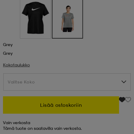
 & otsanauhat
 & otsanauhat
asut
et
Grey
Grey
rrastot
s
Kokotaulukko
s
Valitse Koko
Valitse Koko
Lisää ostoskoriin
Vain verkosta
Tämä tuote on saatavilla vain verkosta.