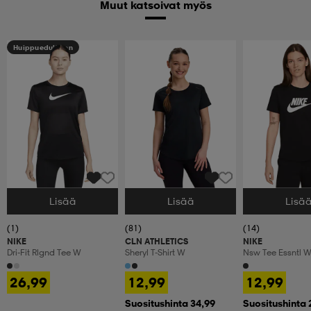
Muut katsoivat myös
Huippuedullinen
Lisää
Lisää
Lisä
Valitse Koko
Valitse Koko
Valitse Koko
(1)
(81)
(14)
NIKE
CLN ATHLETICS
NIKE
Dri-Fit Rlgnd Tee W
Sheryl T-Shirt W
Nsw Tee Essntl 
26,99
12,99
12,99
Suositushinta 34,99
Suositushinta 