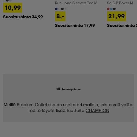
Run Long Sleeved Tee M
So 3-P Boxer M
10,99
+1
8,-
21,99
Suositushinta 34,99
Suositushinta 17,99
Suositushinta 
Meillä Stadium Outletissa on useita eri malleja, joista voit valita.
Täältä löydät lisää tuotteita
CHAMPION