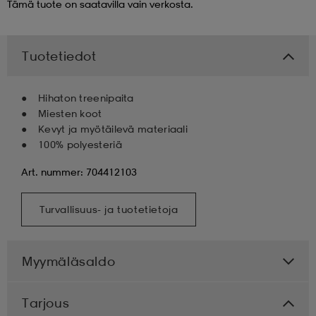
Tämä tuote on saatavilla vain verkosta.
Tuotetiedot
Hihaton treenipaita
Miesten koot
Kevyt ja myötäilevä materiaali
100% polyesteriä
Art. nummer: 704412103
Turvallisuus- ja tuotetietoja
Myymäläsaldo
Tarjous