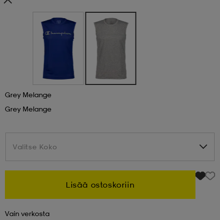
 & otsanauhat
 & otsanauhat
asut
et
Grey Melange
rrastot
s
Grey Melange
s
Valitse Koko
Valitse Koko
Lisää ostoskoriin
Vain verkosta