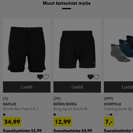
Muut katsoivat myös
Lisää
Lisää
Lisä
Valitse Koko
Valitse Koko
Valitse Koko
(3)
(29)
(899)
DAHLIE
BJÖRN BORG
NORFOLK
Shorts Run Fast 2 In 1
Borg Sport Shorts M
Training Sock 3p
+1
34,99
12,99
7,-
Suositushinta 52,99
Suositushinta 34,99
Suositushinta 