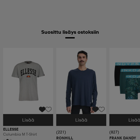
Suosittu lisäys ostoksiin
Lisää
Lisää
Lisä
Valitse Koko
Valitse Koko
Valitse Koko
ELLESSE
(221)
(827)
Columbia M T-Shirt
RONHILL
FRANK DANDY