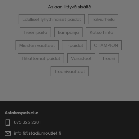
Asiaan liittyvä sisältö
Edulliset lyhythihaiset paidat
Talviurheilu
Treenipaita
kampanja
Katso hinta
Miesten vaatteet
T-paidat
CHAMPION
Hihattomat paidat
Varusteet
Treeni
Treenivaatteet
Asiakaspalvelu:
075 325 2201
info.fi@stadiumoutlet.fi