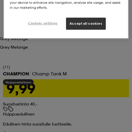
your device to enhance site navigation, analyze site usage, and assist
in our marketing efforts.
set
asut
tarvikkeet
u- & treenikengät
Cookies settings
Accept all cookies
olasit
eet & lapaset
Grey Melange
Grey Melange
aatteet
(11)
CHAMPION
Champ Tank M
aatteet
rit
9,99
Huippuedullinen
eet & lapaset
eet & lapaset
olasit
Suositushinta 40,-
Huippuedullinen
et
rrastot
set
Edullinen hinta suositulle tuotteelle.