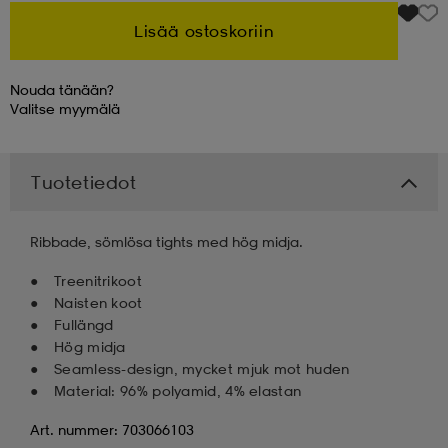
Lisää ostoskoriin
 & otsanauhat
 & otsanauhat
asut
Nouda tänään?
Valitse
myymälä
et
Tuotetiedot
rrastot
s
Ribbade, sömlösa tights med hög midja.
s
Treenitrikoot
Naisten koot
Fullängd
Hög midja
Seamless-design, mycket mjuk mot huden
Material: 96% polyamid, 4% elastan
Art. nummer: 703066103