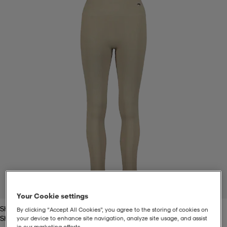
t
uskengät
dat
uskengät
alit
saappaat
t
alit
aatteet
saappaat
it
alit
it
saappaat
elikengät
 & hameet
kengät & saappaat
 & paidat
elikengät
aatteet
kengät & saappaat
t & Uimapuvut
kengät
set
kengät & saappaat
et
kengät
1
/
2
Your Cookie settings
Shady Green
aatteet
tarvikkeet
olasit
kengät
rrastot
tarvikkeet
By clicking “Accept All Cookies”, you agree to the storing of cookies on
Shady Green
your device to enhance site navigation, analyze site usage, and assist