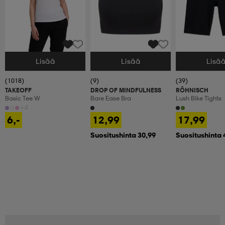
Lisää
Lisää
Lisä
Valitse Koko
Valitse Koko
Valitse Koko
(1018)
(9)
(39)
TAKEOFF
DROP OF MINDFULNESS
RÖHNISCH
Basic Tee W
Bare Ease Bra
Lush Bike Tights
+4
6,-
12,99
17,99
Suositushinta 30,99
Suositushinta 