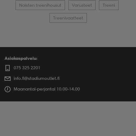
Naisten treenihousut
Varusteet
Treeni
Treenivaatteet
Asiakaspalvelu:
075 325 2201
info.fi@stadiumoutlet.fi
Maanantai-perjantai 10.00-14.00