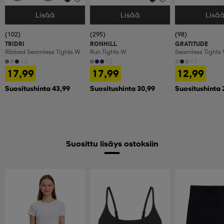
Lisää
Lisää
Lisä
Valitse Koko
Valitse Koko
Valitse Koko
(102)
(295)
(98)
TRIDRI
RONHILL
GRATITUDE
Ribbed Seamless Tights W
Run Tights W
Seamless Tights
+2
+2
+1
17,99
17,99
12,99
Suositushinta 43,99
Suositushinta 30,99
Suositushinta 
Suosittu lisäys ostoksiin