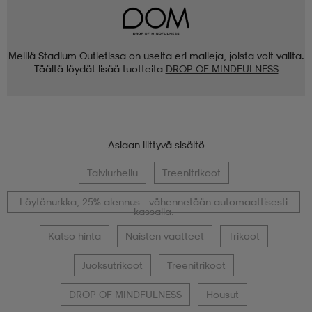
Meillä Stadium Outletissa on useita eri malleja, joista voit valita.
Täältä löydät lisää tuotteita
DROP OF MINDFULNESS
Asiaan liittyvä sisältö
Talviurheilu
Treenitrikoot
Löytönurkka, 25% alennus - vähennetään automaattisesti
kassalla.
Katso hinta
Naisten vaatteet
Trikoot
Juoksutrikoot
Treenitrikoot
DROP OF MINDFULNESS
Housut