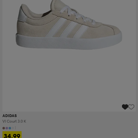
ADIDAS
Vl Court 3.0 K
+1
34,99