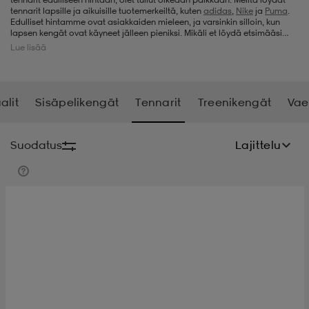
tennarit lapsille ja aikuisille tuotemerkeiltä, kuten
adidas
,
Nike
ja
Puma
.
Edulliset hintamme ovat asiakkaiden mieleen, ja varsinkin silloin, kun
t
uskengät
dat
uskengät
alit
lapsen kengät ovat käyneet jälleen pieniksi. Mikäli et löydä etsimääsi
juuri tämän hetken valikoimastamme, kannattaa tulla käymään
Lue lisää
myöhemmin uudestaan, sillä täydennämme tennarivalikoimaamme
säännöllisesti uusilla malleilla.
saappaat
t
alit
aatteet
saappaat
alit
Sisäpelikengät
Tennarit
Treenikengät
Vae
it
alit
it
saappaat
elikengät
Suodatus
Lajittelu
 & hameet
kengät & saappaat
 & paidat
elikengät
aatteet
kengät & saappaat
t & Uimapuvut
kengät
set
kengät & saappaat
et
kengät
aatteet
tarvikkeet
olasit
kengät
rrastot
tarvikkeet