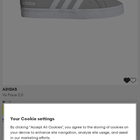
ADIDAS
Vs Pace 2.0
39,99
Your Cookie settings
Suositushinta 56,99
By clicking “Accept All Cookies”, you agree to the storing of cookies on
your device to enhance site navigation, analyze site usage, and assist
in our marketing efforts.