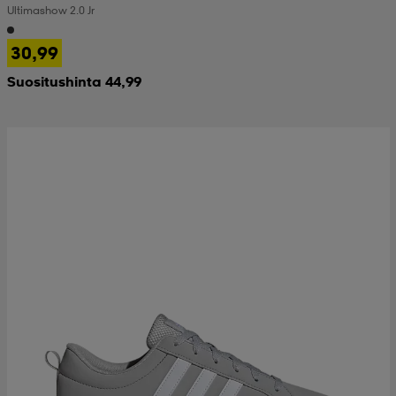
Ultimashow 2.0 Jr
 & otsanauhat
 & otsanauhat
asut
30,99
Suositushinta 44,99
et
rrastot
s
s