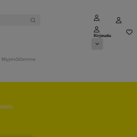
Kirjaudu
Myymälämme
 sisään