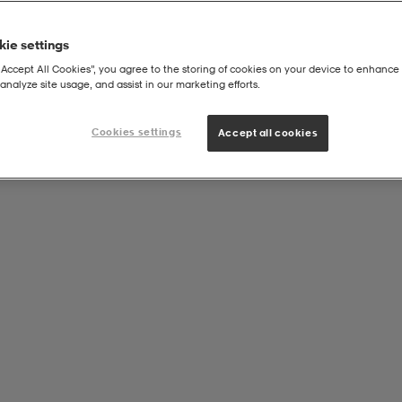
ie settings
“Accept All Cookies”, you agree to the storing of cookies on your device to enhance 
analyze site usage, and assist in our marketing efforts.
Cookies settings
Accept all cookies