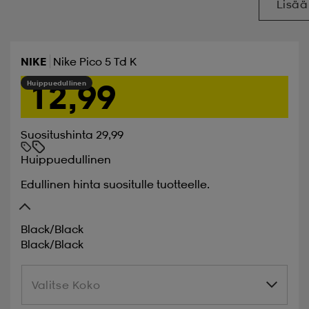
Lisää
NIKE
Nike Pico 5 Td K
12,99
Huippuedullinen
Suositushinta 29,99
Huippuedullinen
Edullinen hinta suositulle tuotteelle.
Black/black
Black/black
Valitse Koko
Valitse Koko