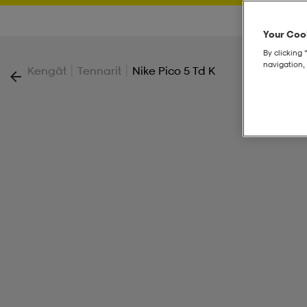
Your Cook
By clicking 
navigation, 
|
|
Kengät
Tennarit
Nike Pico 5 Td K