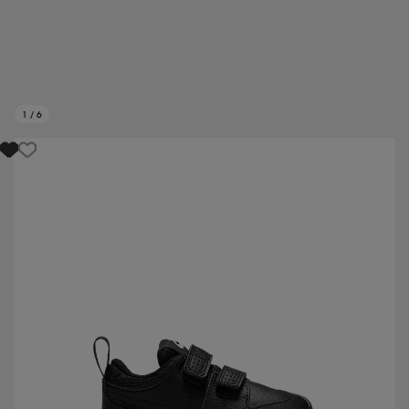
1
/
6