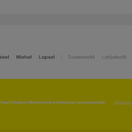
iset
Miehet
Lapset
Tuotemerkit
Lahjakortti
! Saat Stadium Memberinä ostoksistasi bonuspisteitä.
Kirjaudu