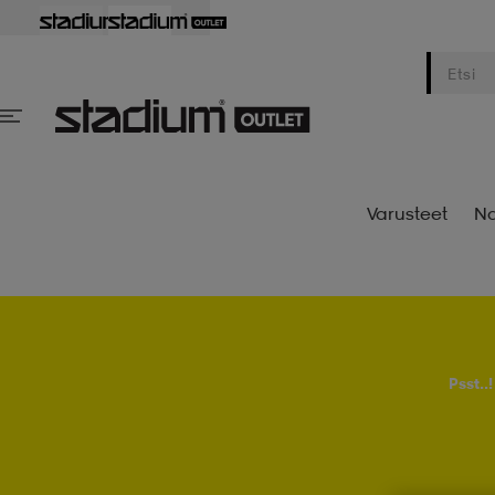
Varusteet
Na
Psst..