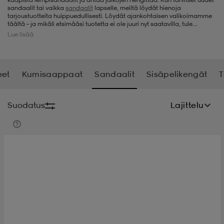
sandaalit tai vaikka
sandaalit
lapselle
, meiltä löydät hienoja
tarjoustuotteita huippuedullisesti. Löydät ajankohtaisen valikoimamme
t
uskengät
dat
uskengät
alit
täältä – ja mikäli etsimääsi tuotetta ei ole juuri nyt saatavilla, tule
ihmeessä käymään myöhemmin uudestaan, sillä päivitämme
Lue lisää
valikoimaamme jatkuvasti uusilla edullisilla sandaaleilla.
saappaat
t
alit
aatteet
saappaat
eet
Kumisaappaat
Sandaalit
Sisäpelikengät
T
it
alit
it
saappaat
elikengät
Suodatus
Lajittelu
 & hameet
kengät & saappaat
 & paidat
elikengät
aatteet
kengät & saappaat
t & Uimapuvut
kengät
set
kengät & saappaat
et
kengät
aatteet
tarvikkeet
olasit
kengät
rrastot
tarvikkeet