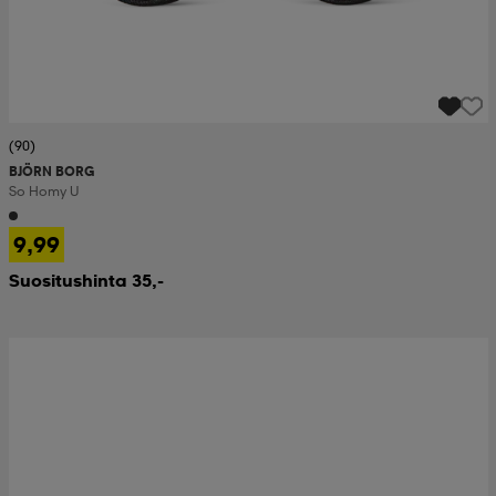
(90)
BJÖRN BORG
So Homy U
9,99
Suositushinta 35,-