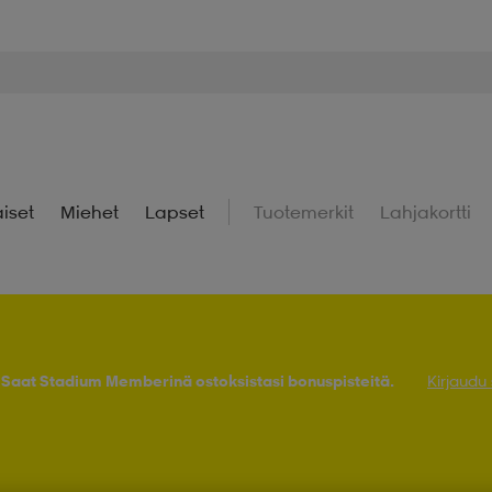
iset
Miehet
Lapset
Tuotemerkit
Lahjakortti
! Saat Stadium Memberinä ostoksistasi bonuspisteitä.
Kirjaudu