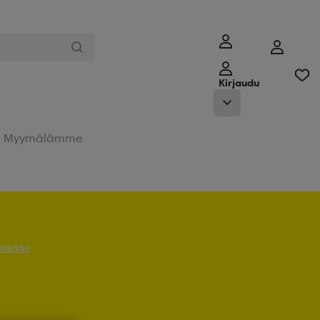
Kirjaudu
Myymälämme
 sisään