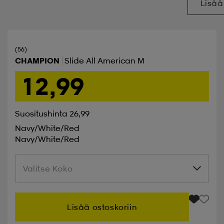
Lisää
(56)
CHAMPION
Slide All American M
12,99
Suositushinta 26,99
Navy/white/red
Navy/white/red
Valitse Koko
Valitse Koko
Lisää ostoskoriin