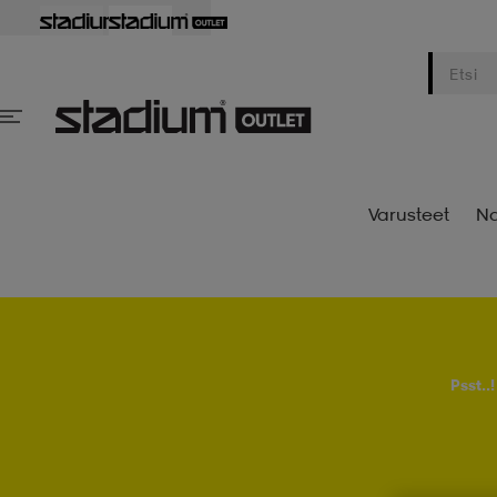
Varusteet
Na
Psst..