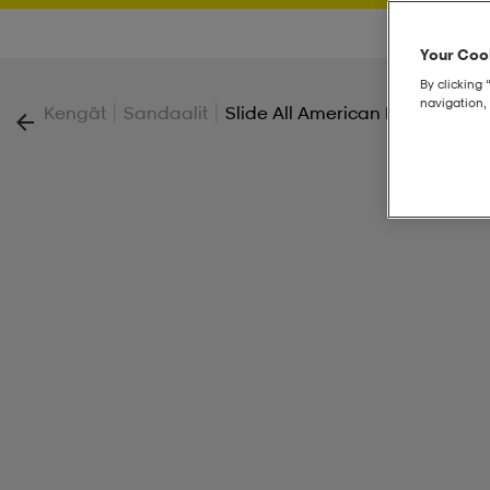
Your Cook
By clicking 
navigation, 
|
|
Kengät
Sandaalit
Slide All American M