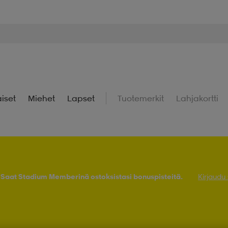
iset
Miehet
Lapset
Tuotemerkit
Lahjakortti
! Saat Stadium Memberinä ostoksistasi bonuspisteitä.
Kirjaudu