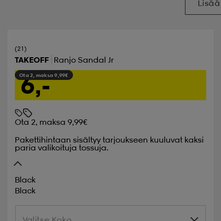
Lisää
(21)
TAKEOFF
Ranjo Sandal Jr
6,-
Ota 2, maksa 9,99€
Ota 2, maksa 9,99€
Pakettihintaan sisältyy tarjoukseen kuuluvat kaksi
paria valikoituja tossuja.
Black
Black
Valitse Koko
Valitse Koko