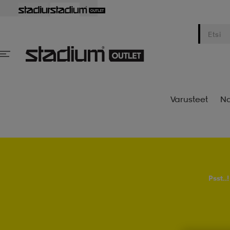
Varusteet
Na
Psst..