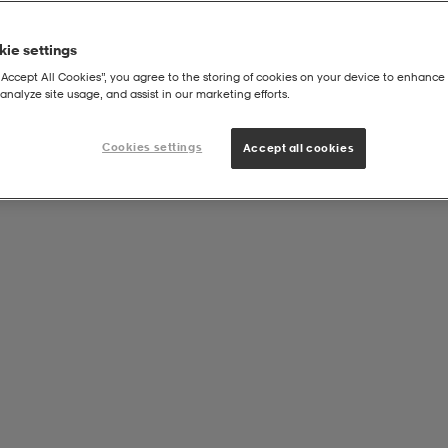
ie settings
“Accept All Cookies”, you agree to the storing of cookies on your device to enhance 
analyze site usage, and assist in our marketing efforts.
Cookies settings
Accept all cookies