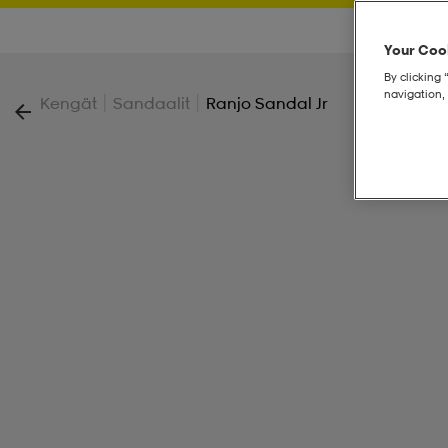
Your Cook
By clicking 
navigation, 
|
|
Kengät
Sandaalit
Ranjo Sandal Jr