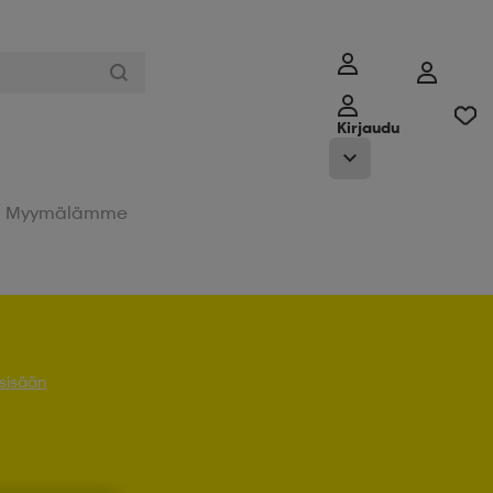
Kirjaudu
Myymälämme
 sisään